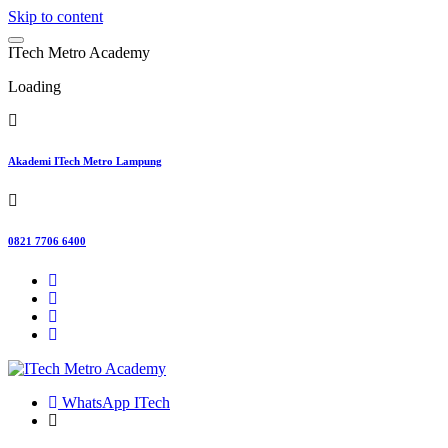
Skip to content
I
T
e
c
h
M
e
t
r
o
A
c
a
d
e
m
y
Loading
Akademi ITech Metro Lampung
0821 7706 6400
WhatsApp ITech