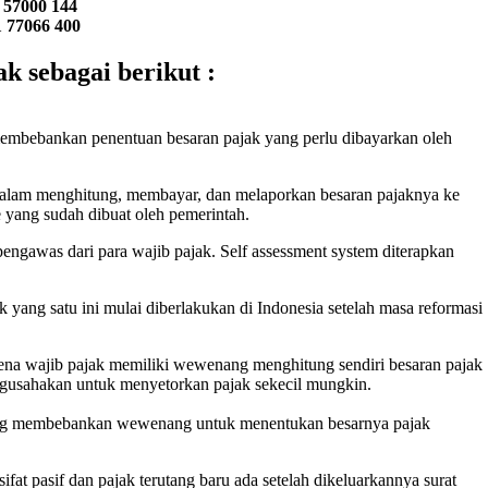
 57000 144
 77066 400
k sebagai berikut :
embebankan penentuan besaran pajak yang perlu dibayarkan oleh
 dalam menghitung, membayar, dan melaporkan besaran pajaknya ke
e yang sudah dibuat oleh pemerintah.
engawas dari para wajib pajak. Self assessment system diterapkan
yang satu ini mulai diberlakukan di Indonesia setelah masa reformasi
ena wajib pajak memiliki wewenang menghitung sendiri besaran pajak
ngusahakan untuk menyetorkan pajak sekecil mungkin.
ang membebankan wewenang untuk menentukan besarnya pajak
fat pasif dan pajak terutang baru ada setelah dikeluarkannya surat