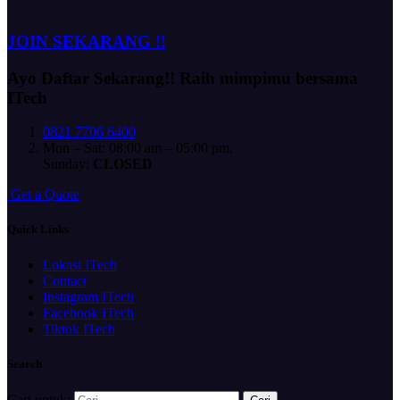
JOIN SEKARANG !!
Ayo Daftar Sekarang!!
Raih mimpimu bersama
ITech
0821 7706 6400
Mon – Sat: 08:00 am – 05:00 pm,
Sunday:
CLOSED
G
e
t
a
Q
u
o
t
e
Quick Links
Lokasi ITech
Contact
Instagram ITech
Facebook ITech
Tiktok ITech
Search
Cari untuk: