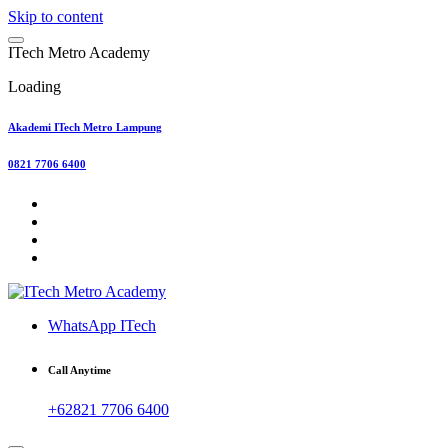
Skip to content
I
T
e
c
h
M
e
t
r
o
A
c
a
d
e
m
y
Loading
Akademi ITech Metro Lampung
0821 7706 6400
WhatsApp ITech
Call Anytime
+62821 7706 6400