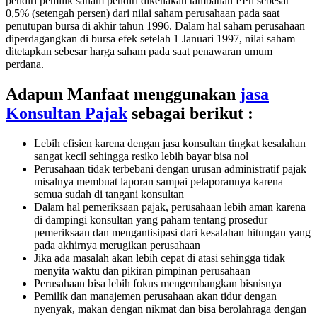
pendiri pemilik saham pendiri dikenakan tambahan PPh sebesar
0,5% (setengah persen) dari nilai saham perusahaan pada saat
penutupan bursa di akhir tahun 1996. Dalam hal saham perusahaan
diperdagangkan di bursa efek setelah 1 Januari 1997, nilai saham
ditetapkan sebesar harga saham pada saat penawaran umum
perdana.
Adapun Manfaat menggunakan
jasa
Konsultan Pajak
sebagai berikut :
Lebih efisien karena dengan jasa konsultan tingkat kesalahan
sangat kecil sehingga resiko lebih bayar bisa nol
Perusahaan tidak terbebani dengan urusan administratif pajak
misalnya membuat laporan sampai pelaporannya karena
semua sudah di tangani konsultan
Dalam hal pemeriksaan pajak, perusahaan lebih aman karena
di dampingi konsultan yang paham tentang prosedur
pemeriksaan dan mengantisipasi dari kesalahan hitungan yang
pada akhirnya merugikan perusahaan
Jika ada masalah akan lebih cepat di atasi sehingga tidak
menyita waktu dan pikiran pimpinan perusahaan
Perusahaan bisa lebih fokus mengembangkan bisnisnya
Pemilik dan manajemen perusahaan akan tidur dengan
nyenyak, makan dengan nikmat dan bisa berolahraga dengan