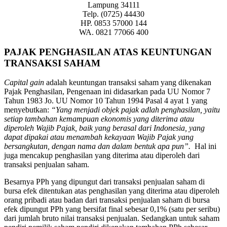
Lampung 34111
Telp. (0725) 44430
HP. 0853 57000 144
WA. 0821 77066 400
PAJAK PENGHASILAN ATAS KEUNTUNGAN
TRANSAKSI SAHAM
Capital gain
adalah keuntungan transaksi saham yang dikenakan
Pajak Penghasilan, Pengenaan ini didasarkan pada UU Nomor 7
Tahun 1983 Jo. UU Nomor 10 Tahun 1994 Pasal 4 ayat 1 yang
menyebutkan:
“Yang menjadi objek pajak adlah penghasilan, yaitu
setiap tambahan kemampuan ekonomis yang diterima atau
diperoleh Wajib Pajak, baik yang berasal dari Indonesia, yang
dapat dipakai atau menambah kekayaan Wajib Pajak yang
bersangkutan, dengan nama dan dalam bentuk apa pun”.
Hal ini
juga mencakup penghasilan yang diterima atau diperoleh dari
transaksi penjualan saham.
Besarnya PPh yang dipungut dari transaksi penjualan saham di
bursa efek ditentukan atas penghasilan yang diterima atau diperoleh
orang pribadi atau badan dari transaksi penjualan saham di bursa
efek dipungut PPh yang bersifat final sebesar 0,1% (satu per seribu)
dari jumlah bruto nilai transaksi penjualan. Sedangkan untuk saham