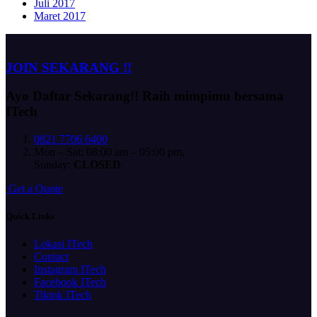
Juli 2017
Maret 2017
JOIN SEKARANG !!
Ayo Daftar Sekarang!!
Raih mimpimu bersama
ITech
0821 7706 6400
Mon – Sat: 08:00 am – 05:00 pm,
Sunday:
CLOSED
G
e
t
a
Q
u
o
t
e
Quick Links
Lokasi ITech
Contact
Instagram ITech
Facebook ITech
Tiktok ITech