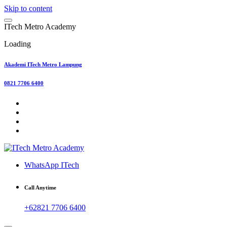
Skip to content
I
T
e
c
h
M
e
t
r
o
A
c
a
d
e
m
y
Loading
Akademi ITech Metro Lampung
0821 7706 6400
WhatsApp ITech
Call Anytime
+62821 7706 6400