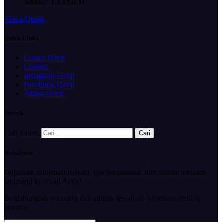
Sunday:
CLOSED
G
e
t
a
Q
u
o
t
e
Quick Links
Lokasi ITech
Contact
Instagram ITech
Facebook ITech
Tiktok ITech
Search
Cari untuk:
Newsletter
Dapatkan informasi terbaru, tips bermanfaat, dan update menarik
langsung ke email Anda!
Bergabunglah sekarang dan jangan lewatkan informasi penting
lainnya.