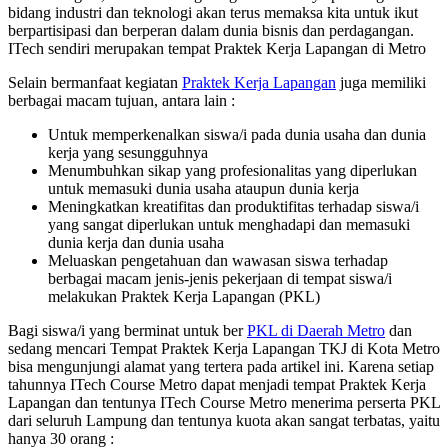
bidang industri dan teknologi akan terus memaksa kita untuk ikut
berpartisipasi dan berperan dalam dunia bisnis dan perdagangan.
ITech sendiri merupakan tempat Praktek Kerja Lapangan di Metro
Selain bermanfaat kegiatan
Praktek Kerja Lapangan
juga memiliki
berbagai macam tujuan, antara lain :
Untuk memperkenalkan siswa/i pada dunia usaha dan dunia
kerja yang sesungguhnya
Menumbuhkan sikap yang profesionalitas yang diperlukan
untuk memasuki dunia usaha ataupun dunia kerja
Meningkatkan kreatifitas dan produktifitas terhadap siswa/i
yang sangat diperlukan untuk menghadapi dan memasuki
dunia kerja dan dunia usaha
Meluaskan pengetahuan dan wawasan siswa terhadap
berbagai macam jenis-jenis pekerjaan di tempat siswa/i
melakukan Praktek Kerja Lapangan (PKL)
Bagi siswa/i yang berminat untuk ber
PKL di Daerah Metro
dan
sedang mencari Tempat Praktek Kerja Lapangan TKJ di Kota Metro
bisa mengunjungi alamat yang tertera pada artikel ini. Karena setiap
tahunnya ITech Course Metro dapat menjadi tempat Praktek Kerja
Lapangan dan tentunya ITech Course Metro menerima perserta PKL
dari seluruh Lampung dan tentunya kuota akan sangat terbatas, yaitu
hanya 30 orang :