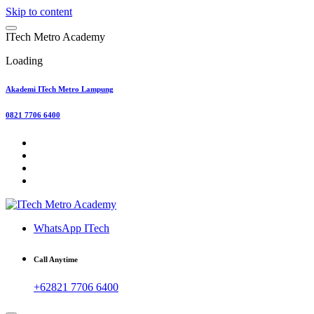
Skip to content
I
T
e
c
h
M
e
t
r
o
A
c
a
d
e
m
y
Loading
Akademi ITech Metro Lampung
0821 7706 6400
WhatsApp ITech
Call Anytime
+62821 7706 6400