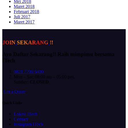
Mei 2018
Maret 2018
Februari 2018
Juli 2017
Maret 2017
J
O
I
N
S
E
K
A
R
A
N
G
!
!
Ayo Daftar Sekarang!!
Raih mimpimu bersama
ITech
0821 7706 6400
Mon – Sat: 08:00 am – 05:00 pm,
Sunday:
CLOSED
G
e
t
a
Q
u
o
t
e
Quick Links
Lokasi ITech
Contact
Instagram ITech