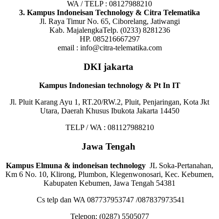
WA / TELP : 08127988210
3. Kampus Indoneisan Technology & Citra Telematika
Jl. Raya Timur No. 65, Ciborelang, Jatiwangi
Kab. MajalengkaTelp. (0233) 8281236
HP. 085216667297
email : info@citra-telematika.com
DKI jakarta
Kampus Indonesian technology & Pt In IT
Jl. Pluit Karang Ayu 1, RT.20/RW.2, Pluit, Penjaringan, Kota Jkt
Utara, Daerah Khusus Ibukota Jakarta 14450
TELP / WA : 081127988210
Jawa Tengah
Kampus Elmuna & indoneisan technology
JL Soka-Pertanahan,
Km 6 No. 10, Klirong, Plumbon, Klegenwonosari, Kec. Kebumen,
Kabupaten Kebumen, Jawa Tengah 54381
Cs telp dan WA 087737953747 /087837973541
Telepon:
(0287) 5505077