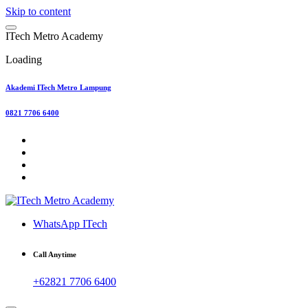
Skip to content
I
T
e
c
h
M
e
t
r
o
A
c
a
d
e
m
y
Loading
Akademi ITech Metro Lampung
0821 7706 6400
WhatsApp ITech
Call Anytime
+62821 7706 6400