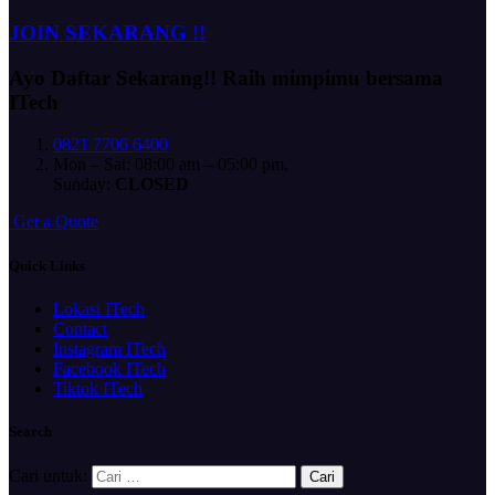
JOIN SEKARANG !!
Ayo Daftar Sekarang!!
Raih mimpimu bersama
ITech
0821 7706 6400
Mon – Sat: 08:00 am – 05:00 pm,
Sunday:
CLOSED
G
e
t
a
Q
u
o
t
e
Quick Links
Lokasi ITech
Contact
Instagram ITech
Facebook ITech
Tiktok ITech
Search
Cari untuk: