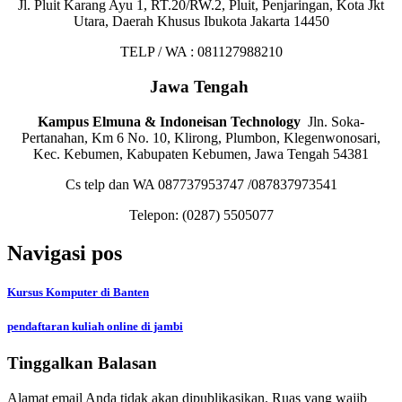
Jl. Pluit Karang Ayu 1, RT.20/RW.2, Pluit, Penjaringan, Kota Jkt
Utara, Daerah Khusus Ibukota Jakarta 14450
TELP / WA : 081127988210
Jawa Tengah
Kampus Elmuna & Indoneisan Technology
Jln. Soka-
Pertanahan, Km 6 No. 10, Klirong, Plumbon, Klegenwonosari,
Kec. Kebumen, Kabupaten Kebumen, Jawa Tengah 54381
Cs telp dan WA 087737953747 /087837973541
Telepon:
(0287) 5505077
Navigasi pos
Kursus Komputer di Banten
pendaftaran kuliah online di jambi
Tinggalkan Balasan
Alamat email Anda tidak akan dipublikasikan.
Ruas yang wajib