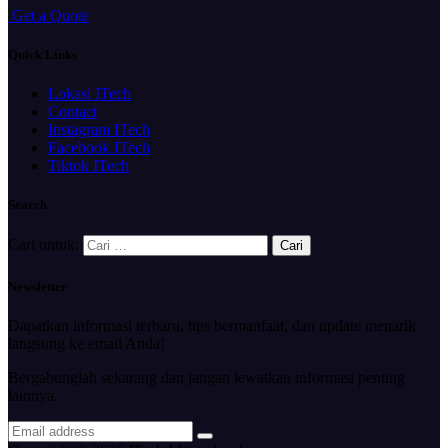
G
e
t
a
Q
u
o
t
e
Quick Links
Lokasi ITech
Contact
Instagram ITech
Facebook ITech
Tiktok ITech
Search
Cari untuk:
Newsletter
Dapatkan informasi terbaru, tips bermanfaat, dan update menarik
langsung ke email Anda!
Bergabunglah sekarang dan jangan lewatkan informasi penting
lainnya.