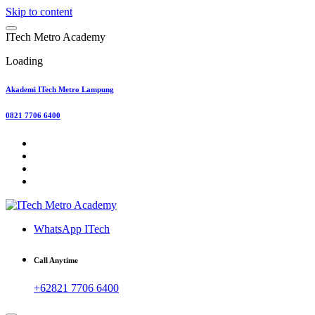
Skip to content
I
T
e
c
h
M
e
t
r
o
A
c
a
d
e
m
y
Loading
Akademi ITech Metro Lampung
0821 7706 6400
WhatsApp ITech
Call Anytime
+62821 7706 6400