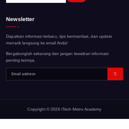
r
i
Newsletter
u
n
t
Dapatkan informasi terbaru, tips bermanfaat, dan update
u
menarik langsung ke email Anda!
k
:
Bergabunglah sekarang dan jangan lewatkan informasi
penting lainnya.
Copyright © 2026 ITech Metro Academy