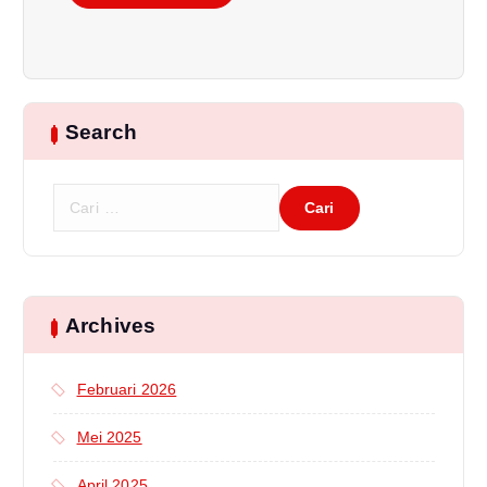
Search
C
a
r
i
u
n
Archives
t
u
Februari 2026
k
:
Mei 2025
April 2025