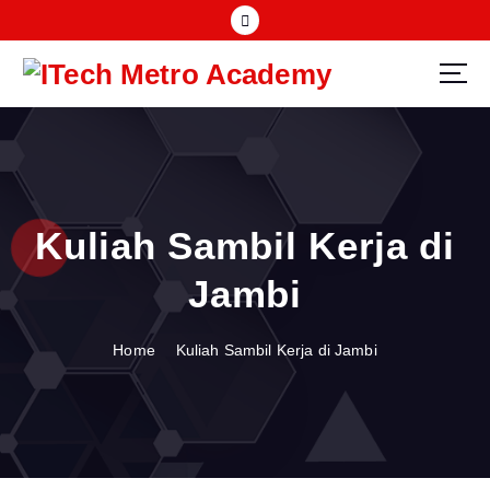
S
k
i
p
t
o
c
o
n
Kuliah Sambil Kerja di
t
e
Jambi
n
t
Home
Kuliah Sambil Kerja di Jambi