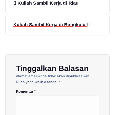
Kuliah Sambil Kerja di Riau
a
v
Kuliah Sambil Kerja di Bengkulu
i
g
a
Tinggalkan Balasan
s
Alamat email Anda tidak akan dipublikasikan.
Ruas yang wajib ditandai
*
i
Komentar
*
p
o