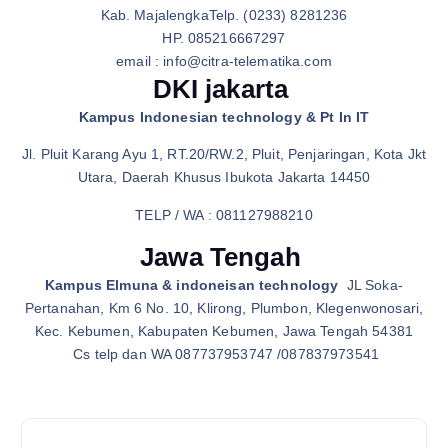
Kab. MajalengkaTelp. (0233) 8281236
HP. 085216667297
email : info@citra-telematika.com
DKI jakarta
Kampus Indonesian technology & Pt In IT
Jl. Pluit Karang Ayu 1, RT.20/RW.2, Pluit, Penjaringan, Kota Jkt
Utara, Daerah Khusus Ibukota Jakarta 14450
TELP / WA : 081127988210
Jawa Tengah
Kampus Elmuna & indoneisan technology
JL Soka-
Pertanahan, Km 6 No. 10, Klirong, Plumbon, Klegenwonosari,
Kec. Kebumen, Kabupaten Kebumen, Jawa Tengah 54381
Cs telp dan WA 087737953747 /087837973541
N