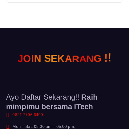
G
!
N
A
O
I
J
!
N
S
R
E
A
K
Ayo Daftar Sekarang!!
Raih
mimpimu bersama ITech
0821 7706 6400
Mon – Sat: 08:00 am – 05:00 pm,