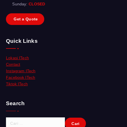
Sunday:
CLOSED
G
e
t
a
Q
u
o
t
e
Quick Links
Lokasi ITech
Contact
Instagram ITech
Facebook ITech
Tiktok ITech
Search
C
a