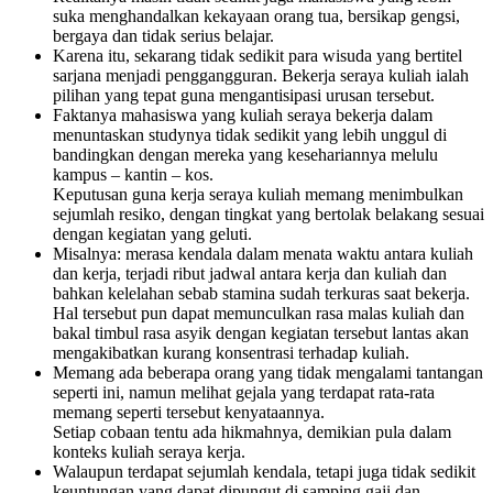
suka menghandalkan kekayaan orang tua, bersikap gengsi,
bergaya dan tidak serius belajar.
Karena itu, sekarang tidak sedikit para wisuda yang bertitel
sarjana menjadi penggangguran. Bekerja seraya kuliah ialah
pilihan yang tepat guna mengantisipasi urusan tersebut.
Faktanya mahasiswa yang kuliah seraya bekerja dalam
menuntaskan studynya tidak sedikit yang lebih unggul di
bandingkan dengan mereka yang kesehariannya melulu
kampus – kantin – kos.
Keputusan guna kerja seraya kuliah memang menimbulkan
sejumlah resiko, dengan tingkat yang bertolak belakang sesuai
dengan kegiatan yang geluti.
Misalnya: merasa kendala dalam menata waktu antara kuliah
dan kerja, terjadi ribut jadwal antara kerja dan kuliah dan
bahkan kelelahan sebab stamina sudah terkuras saat bekerja.
Hal tersebut pun dapat memunculkan rasa malas kuliah dan
bakal timbul rasa asyik dengan kegiatan tersebut lantas akan
mengakibatkan kurang konsentrasi terhadap kuliah.
Memang ada beberapa orang yang tidak mengalami tantangan
seperti ini, namun melihat gejala yang terdapat rata-rata
memang seperti tersebut kenyataannya.
Setiap cobaan tentu ada hikmahnya, demikian pula dalam
konteks kuliah seraya kerja.
Walaupun terdapat sejumlah kendala, tetapi juga tidak sedikit
keuntungan yang dapat dipungut di samping gaji dan