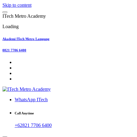
Skip to content
I
T
e
c
h
M
e
t
r
o
A
c
a
d
e
m
y
Loading
Akademi ITech Metro Lampung
0821 7706 6400
WhatsApp ITech
Call Anytime
+62821 7706 6400