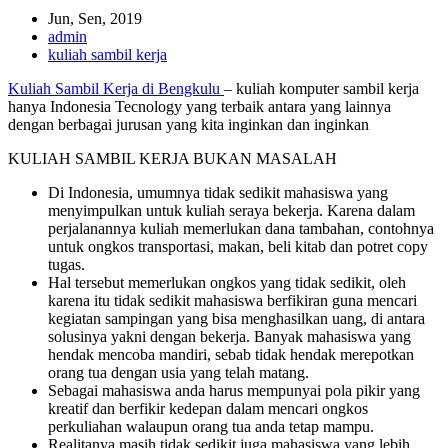
Jun, Sen, 2019
admin
kuliah sambil kerja
Kuliah Sambil Kerja di Bengkulu
– kuliah komputer sambil kerja
hanya Indonesia Tecnology yang terbaik antara yang lainnya
dengan berbagai jurusan yang kita inginkan dan inginkan
KULIAH SAMBIL KERJA BUKAN MASALAH
Di Indonesia, umumnya tidak sedikit mahasiswa yang
menyimpulkan untuk kuliah seraya bekerja. Karena dalam
perjalanannya kuliah memerlukan dana tambahan, contohnya
untuk ongkos transportasi, makan, beli kitab dan potret copy
tugas.
Hal tersebut memerlukan ongkos yang tidak sedikit, oleh
karena itu tidak sedikit mahasiswa berfikiran guna mencari
kegiatan sampingan yang bisa menghasilkan uang, di antara
solusinya yakni dengan bekerja. Banyak mahasiswa yang
hendak mencoba mandiri, sebab tidak hendak merepotkan
orang tua dengan usia yang telah matang.
Sebagai mahasiswa anda harus mempunyai pola pikir yang
kreatif dan berfikir kedepan dalam mencari ongkos
perkuliahan walaupun orang tua anda tetap mampu.
Realitanya masih tidak sedikit juga mahasiswa yang lebih