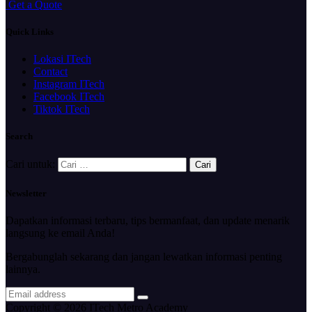
G
e
t
a
Q
u
o
t
e
Quick Links
Lokasi ITech
Contact
Instagram ITech
Facebook ITech
Tiktok ITech
Search
Cari untuk:
Newsletter
Dapatkan informasi terbaru, tips bermanfaat, dan update menarik
langsung ke email Anda!
Bergabunglah sekarang dan jangan lewatkan informasi penting
lainnya.
Copyright © 2026 ITech Metro Academy