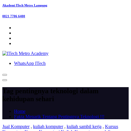
Akademi ITech Metro Lampung
0821 7706 6400
WhatsApp ITech
Tag pentingnya teknologi dalam
kehidupan sehari
Home
Fakta Menarik Tentang Pentingnya Teknologi !!!
Jual Komputer
,
kuliah komputer
,
kuliah sambil kerja
,
Kursus