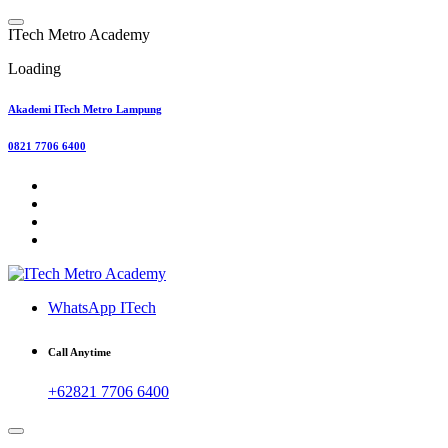
Skip
to
I
T
e
c
h
M
e
t
r
o
A
c
a
d
e
m
y
content
Loading
Akademi ITech Metro Lampung
0821 7706 6400
WhatsApp ITech
Call Anytime
+62821 7706 6400