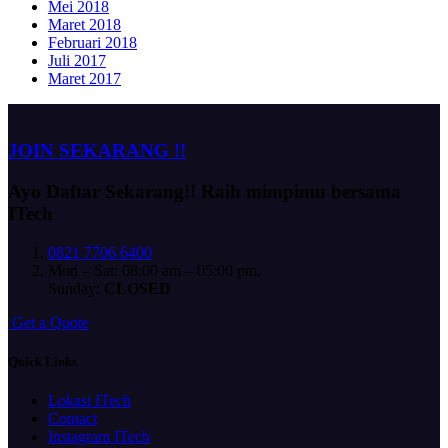
Mei 2018
Maret 2018
Februari 2018
Juli 2017
Maret 2017
JOIN SEKARANG !!
Ayo Daftar Sekarang!!
Raih mimpimu bersama
ITech
0821 7706 6400
Mon – Sat: 08:00 am – 05:00 pm,
Sunday:
CLOSED
G
e
t
a
Q
u
o
t
e
Quick Links
Lokasi ITech
Contact
Instagram ITech