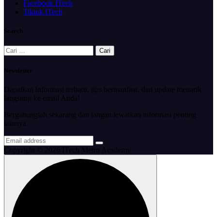
Facebook ITech
Tiktok ITech
Search
Cari
untuk:
Newsletter
Dapatkan informasi terbaru, tips bermanfaat, dan update menarik
langsung ke email Anda!
Bergabunglah sekarang dan jangan lewatkan informasi penting
lainnya.
Copyright © 2026 ITech Metro Academy