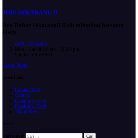
JOIN SEKARANG !!
Ayo Daftar Sekarang!!
Raih mimpimu bersama
ITech
0821 7706 6400
Mon – Sat: 08:00 am – 05:00 pm,
Sunday:
CLOSED
G
e
t
a
Q
u
o
t
e
Quick Links
Lokasi ITech
Contact
Instagram ITech
Facebook ITech
Tiktok ITech
Search
Cari untuk: