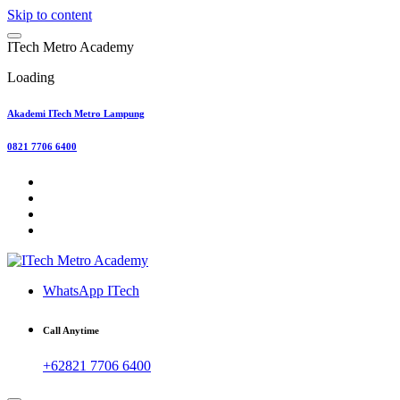
Skip to content
I
T
e
c
h
M
e
t
r
o
A
c
a
d
e
m
y
Loading
Akademi ITech Metro Lampung
0821 7706 6400
WhatsApp ITech
Call Anytime
+62821 7706 6400