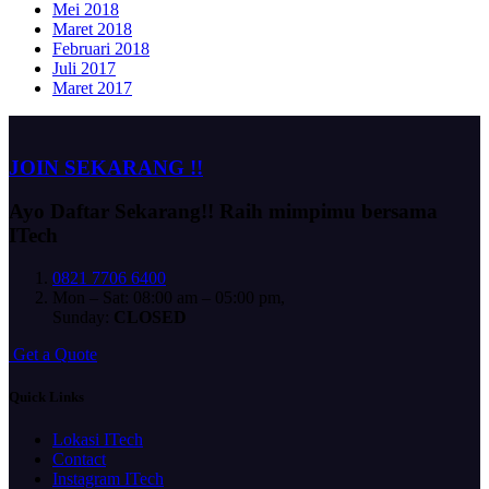
Mei 2018
Maret 2018
Februari 2018
Juli 2017
Maret 2017
JOIN SEKARANG !!
Ayo Daftar Sekarang!!
Raih mimpimu bersama
ITech
0821 7706 6400
Mon – Sat: 08:00 am – 05:00 pm,
Sunday:
CLOSED
G
e
t
a
Q
u
o
t
e
Quick Links
Lokasi ITech
Contact
Instagram ITech