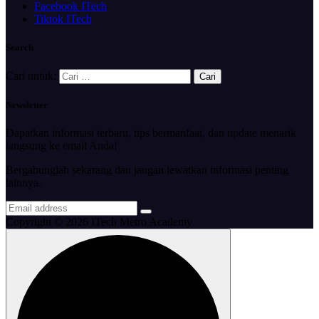
Facebook ITech
Tiktok ITech
Search
Cari untuk:
Newsletter
Dapatkan informasi terbaru, tips bermanfaat, dan update menarik
langsung ke email Anda!
Bergabunglah sekarang dan jangan lewatkan informasi penting
lainnya.
Copyright © 2026 ITech Metro Academy