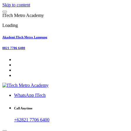
Skip to content
I
T
e
c
h
M
e
t
r
o
A
c
a
d
e
m
y
Loading
Akademi ITech Metro Lampung
0821 7706 6400
WhatsApp ITech
Call Anytime
+62821 7706 6400