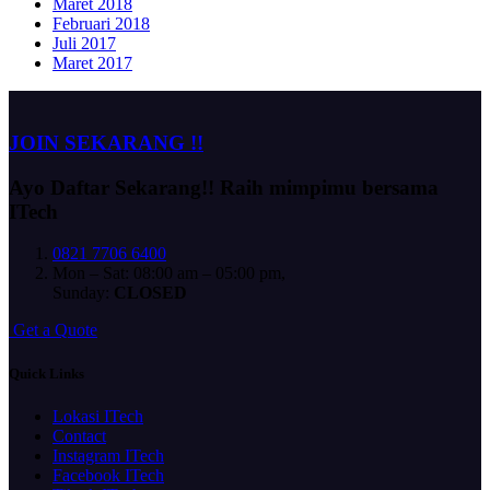
Maret 2018
Februari 2018
Juli 2017
Maret 2017
JOIN SEKARANG !!
Ayo Daftar Sekarang!!
Raih mimpimu bersama
ITech
0821 7706 6400
Mon – Sat: 08:00 am – 05:00 pm,
Sunday:
CLOSED
G
e
t
a
Q
u
o
t
e
Quick Links
Lokasi ITech
Contact
Instagram ITech
Facebook ITech