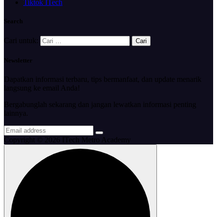
Tiktok ITech
Search
Cari untuk:
Newsletter
Dapatkan informasi terbaru, tips bermanfaat, dan update menarik
langsung ke email Anda!
Bergabunglah sekarang dan jangan lewatkan informasi penting
lainnya.
Copyright © 2026 ITech Metro Academy