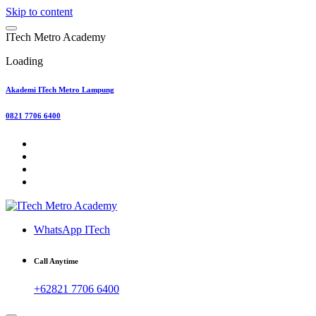
Skip to content
I
T
e
c
h
M
e
t
r
o
A
c
a
d
e
m
y
Loading
Akademi ITech Metro Lampung
0821 7706 6400
WhatsApp ITech
Call Anytime
+62821 7706 6400