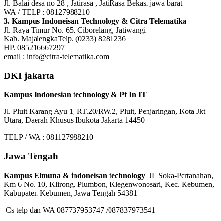
Jl. Balai desa no 28 , Jatirasa , JatiRasa Bekasi jawa barat
WA / TELP : 08127988210
3. Kampus Indoneisan Technology & Citra Telematika
Jl. Raya Timur No. 65, Ciborelang, Jatiwangi
Kab. MajalengkaTelp. (0233) 8281236
HP. 085216667297
email : info@citra-telematika.com
DKI jakarta
Kampus Indonesian technology & Pt In IT
Jl. Pluit Karang Ayu 1, RT.20/RW.2, Pluit, Penjaringan, Kota Jkt
Utara, Daerah Khusus Ibukota Jakarta 14450
TELP / WA : 081127988210
Jawa Tengah
Kampus Elmuna & indoneisan technology
JL Soka-Pertanahan,
Km 6 No. 10, Klirong, Plumbon, Klegenwonosari, Kec. Kebumen,
Kabupaten Kebumen, Jawa Tengah 54381
Cs telp dan WA 087737953747 /087837973541