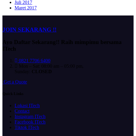
Juli 2017
Maret 2017
JOIN SEKARANG !!
Ayo Daftar Sekarang!!
Raih mimpimu bersama
ITech
0821 7706 6400
Mon – Sat: 08:00 am – 05:00 pm,
Sunday:
CLOSED
G
e
t
a
Q
u
o
t
e
Quick Links
Lokasi ITech
Contact
Instagram ITech
Facebook ITech
Tiktok ITech