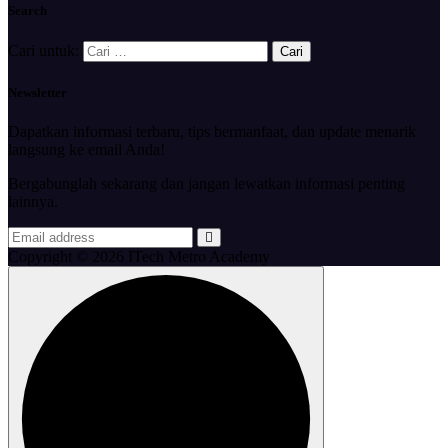
Search
Cari untuk:
Newsletter
Dapatkan informasi terbaru, tips bermanfaat, dan update menarik
langsung ke email Anda!
Bergabunglah sekarang dan jangan lewatkan informasi penting
lainnya.
Copyright © 2026 ITech Metro Academy