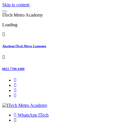
Skip to content
I
T
e
c
h
M
e
t
r
o
A
c
a
d
e
m
y
Loading
Akademi ITech Metro Lampung
0821 7706 6400
WhatsApp ITech