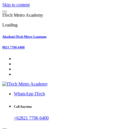
Skip to content
I
T
e
c
h
M
e
t
r
o
A
c
a
d
e
m
y
Loading
Akademi ITech Metro Lampung
0821 7706 6400
WhatsApp ITech
Call Anytime
+62821 7706 6400