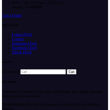
Mon – Sat: 08:00 am – 05:00 pm,
Sunday:
CLOSED
G
e
t
a
Q
u
o
t
e
Quick Links
Lokasi ITech
Contact
Instagram ITech
Facebook ITech
Tiktok ITech
Search
Cari untuk:
Newsletter
Dapatkan informasi terbaru, tips bermanfaat, dan update menarik
langsung ke email Anda!
Bergabunglah sekarang dan jangan lewatkan informasi penting
lainnya.