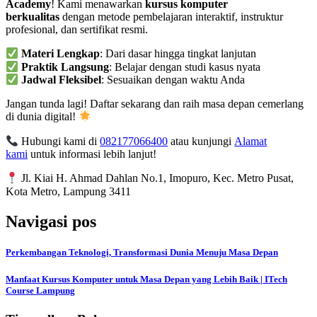
Academy
! Kami menawarkan
kursus komputer
berkualitas
dengan metode pembelajaran interaktif, instruktur
profesional, dan sertifikat resmi.
Materi Lengkap
: Dari dasar hingga tingkat lanjutan
Praktik Langsung
: Belajar dengan studi kasus nyata
Jadwal Fleksibel
: Sesuaikan dengan waktu Anda
Jangan tunda lagi! Daftar sekarang dan raih masa depan cemerlang
di dunia digital!
Hubungi kami di
082177066400
atau kunjungi
Alamat
kami
untuk informasi lebih lanjut!
Jl. Kiai H. Ahmad Dahlan No.1, Imopuro, Kec. Metro Pusat,
Kota Metro, Lampung 3411
Navigasi pos
Perkembangan Teknologi, Transformasi Dunia Menuju Masa Depan
Manfaat Kursus Komputer untuk Masa Depan yang Lebih Baik | ITech
Course Lampung