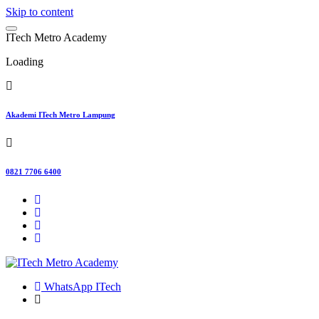
Skip to content
I
T
e
c
h
M
e
t
r
o
A
c
a
d
e
m
y
Loading
Akademi ITech Metro Lampung
0821 7706 6400
WhatsApp ITech