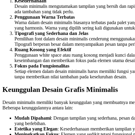
Kesederhanaan
Desain minimalis mengutamakan tampilan yang bersih dan rapi.
ada tambahan yang tidak perlu.
Penggunaan Warna Terbatas
Warna dalam desain minimalis biasanya terbatas pada palet ya
yang harmonis. Warna yang dipilih sering kali digunakan untu
Tipografi yang Sederhana dan Jelas
Pemilihan font dalam desain minimalis cenderung menggunakan 
Tipografi berperan besar dalam menyampaikan pesan tanpa perl
Ruang Kosong yang Efektif
Penggunaan white space atau ruang kosong menjadi kunci dal
keseimbangan dan memberikan fokus pada elemen utama desai
Fokus pada Fungsionalitas
Setiap elemen dalam desain minimalis harus memiliki fungsi ya
tanpa memberikan nilai tambahan pada keseluruhan desain.
Keunggulan Desain Grafis Minimalis
Desain minimalis memiliki banyak keunggulan yang membuatnya menja
Beberapa keunggulannya antara lain:
Mudah Dipahami
: Dengan tampilan yang sederhana, pesan d
yang berlebihan.
Estetika yang Elegan
: Kesederhanaan memberikan tampilan ya
Meningkatkan Fokus
: Elemen yang sedikit tetapi fungsiona