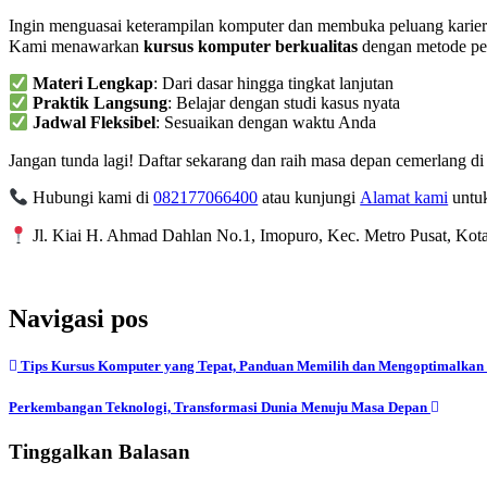
Ingin menguasai keterampilan komputer dan membuka peluang karier
Kami menawarkan
kursus komputer berkualitas
dengan metode pembe
Materi Lengkap
: Dari dasar hingga tingkat lanjutan
Praktik Langsung
: Belajar dengan studi kasus nyata
Jadwal Fleksibel
: Sesuaikan dengan waktu Anda
Jangan tunda lagi! Daftar sekarang dan raih masa depan cemerlang di 
Hubungi kami di
082177066400
atau kunjungi
Alamat kami
untuk
Jl. Kiai H. Ahmad Dahlan No.1, Imopuro, Kec. Metro Pusat, Ko
Navigasi pos
Tips Kursus Komputer yang Tepat, Panduan Memilih dan Mengoptimalkan
Perkembangan Teknologi, Transformasi Dunia Menuju Masa Depan
Tinggalkan Balasan