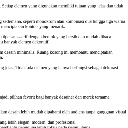
 Setiap elemen yang digunakan memiliki tujuan yang jelas dan tidak
ng sederhana, seperti monokrom atau kombinasi dua hingga tiga warna
k menciptakan kontras yang menarik.
tipe sans-serif dengan bentuk yang bersih dan mudah dibaca.
u banyak elemen dekoratif.
am desain minimalis. Ruang kosong ini membantu menciptakan
n.
ng jelas. Tidak ada elemen yang hanya berfungsi sebagai dekorasi
di pilihan favorit bagi banyak desainer dan merek ternama.
alam desain lebih mudah dipahami oleh audiens tanpa gangguan visual
ng lebih elegan, modern, dan profesional.
l membantu pengguna lebih fokus pada pesan utama.