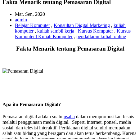
Fakta Menarik tentang Pemasaran Digital
Mar, Sen, 2020
admin
Belajar Komputer
,
Konsultan Digital Marketing
,
kuliah
komputer
,
kuliah sambil kerja
,
Kursus Komputer
,
Kursus
Komputer | Kuliah Komputer
,
pendaftaran kuliah online
Fakta Menarik tentang Pemasaran Digital
Apa itu Pemasaran Digital?
Pemasaran digital adalah suatu
usaha
dalam mempromosikan bisnis
melalui penggunaan media digital. Seperti internet, ponsel, media
sosial, dan televisi interaktif. Periklanan digital sendiri merupakan
salah satu bidang yang beragam dan akan terus berkembang. Karena
semakin banyak konsumen yang menggunakan akses ke internet