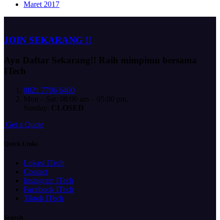
Maret 2017
JOIN SEKARANG !!
Ayo Daftar Sekarang!!
Raih mimpimu bersama
ITech
0821 7706 6400
Mon – Sat: 08:00 am – 05:00 pm,
Sunday:
CLOSED
G
e
t
a
Q
u
o
t
e
Quick Links
Lokasi ITech
Contact
Instagram ITech
Facebook ITech
Tiktok ITech
Search