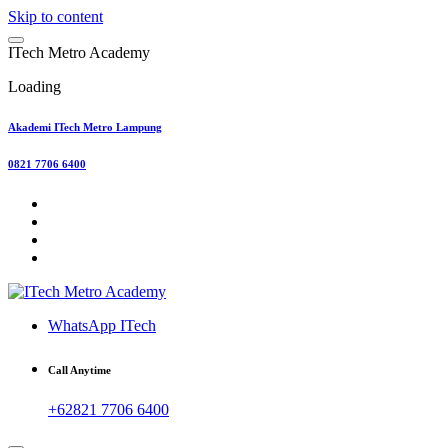
Skip to content
I
T
e
c
h
M
e
t
r
o
A
c
a
d
e
m
y
Loading
Akademi ITech Metro Lampung
0821 7706 6400
WhatsApp ITech
Call Anytime
+62821 7706 6400