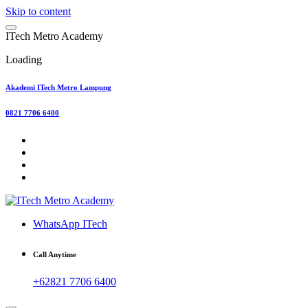
Skip to content
I
T
e
c
h
M
e
t
r
o
A
c
a
d
e
m
y
Loading
Akademi ITech Metro Lampung
0821 7706 6400
WhatsApp ITech
Call Anytime
+62821 7706 6400