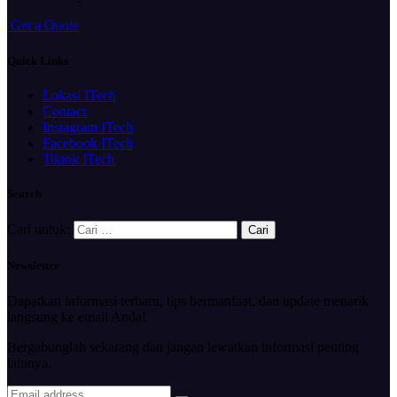
G
e
t
a
Q
u
o
t
e
Quick Links
Lokasi ITech
Contact
Instagram ITech
Facebook ITech
Tiktok ITech
Search
Cari untuk:
Newsletter
Dapatkan informasi terbaru, tips bermanfaat, dan update menarik
langsung ke email Anda!
Bergabunglah sekarang dan jangan lewatkan informasi penting
lainnya.