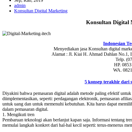
Sep, Rab, 2019
admin
Konsultan Digital Marketing
Konsultan Digital
Indonesian Te
Menyediakan jasa Konsultan digital marke
Alamat : Jl. Kiai H. Ahmad Dahlan No.1,
Telp. (0
HP. 0853
WA. 0821
5 konsep terakhir dari 
Diyakini bahwa pemasaran digital adalah metode paling efektif untuk 
diimplementasikan, seperti: perdagangan elektronik, pemasaran afilias
untuk uang dan untuk memenuhi kebutuhan. Kita harus dapat memilih c
dalam pemasaran digital.
1. Mengikuti tren
Pembaruan teknologi akan berlanjut kapan saja. Informasi tentang tren
memulai langkah konkret dari hal-hal kecil seperti: terus-menerus m