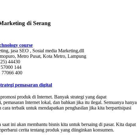
 Marketing di Serang
chnology course
ting, jasa SEO , Sosial media Marketing,dll
 Imopuro, Metro Pusat, Kota Metro, Lampung
725) 44430
 57000 144
 77066 400
strategi pemasaran digital
promosi produk di Internet. Banyak strategi yang dapat
i, pemasaran Internet lokal, dan bahkan jika itu ilegal. Semuanya hanya
ara terbaik untuk mendapatkan penghasilan jika kita berpartisipasi
 saat ini akan membantu bisnis kita untuk bersaing di pasar. Kita dapat
emperbarui cerita tentang produk yang diinginkan konsumen.