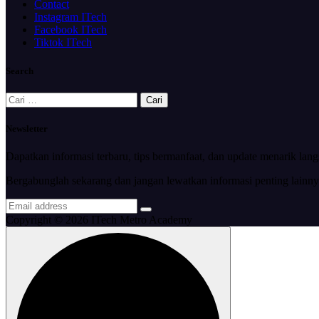
Contact
Instagram ITech
Facebook ITech
Tiktok ITech
Search
Cari
untuk:
Newsletter
Dapatkan informasi terbaru, tips bermanfaat, dan update menarik lan
Bergabunglah sekarang dan jangan lewatkan informasi penting lainny
Copyright © 2026 ITech Metro Academy