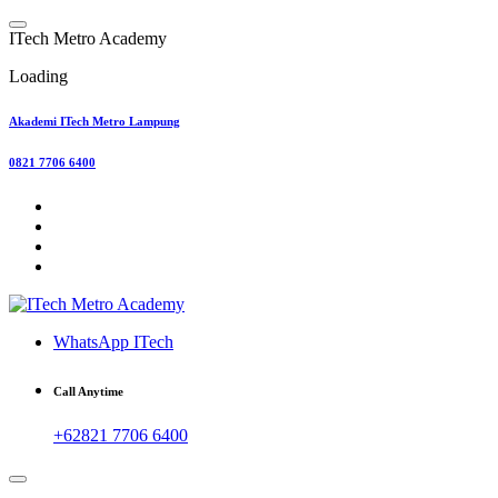
Skip
to
I
T
e
c
h
M
e
t
r
o
A
c
a
d
e
m
y
content
Loading
Akademi ITech Metro Lampung
0821 7706 6400
WhatsApp ITech
Call Anytime
+62821 7706 6400