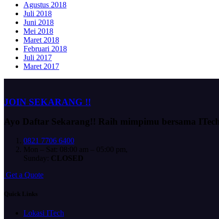
Agustus 2018
Juli 2018
Juni 2018
Mei 2018
Maret 2018
Februari 2018
Juli 2017
Maret 2017
JOIN SEKARANG !!
Ayo Daftar Sekarang!!
Raih mimpimu bersama ITec
0821 7706 6400
Mon – Sat: 08:00 am – 05:00 pm,
Sunday:
CLOSED
G
e
t
a
Q
u
o
t
e
Quick Links
Lokasi ITech