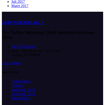
Juli 2017
Maret 2017
JOIN SEKARANG !!
Ayo Daftar Sekarang!!
Raih mimpimu bersama
ITech
0821 7706 6400
Mon – Sat: 08:00 am – 05:00 pm,
Sunday:
CLOSED
G
e
t
a
Q
u
o
t
e
Quick Links
Lokasi ITech
Contact
Instagram ITech
Facebook ITech
Tiktok ITech