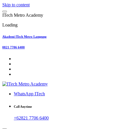
Skip to content
I
T
e
c
h
M
e
t
r
o
A
c
a
d
e
m
y
Loading
Akademi ITech Metro Lampung
0821 7706 6400
WhatsApp ITech
Call Anytime
+62821 7706 6400