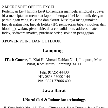
2.MICROSOFT OFFICE EXCEL
Pertemuan ke-4 hingga ke-9 konsentrasi mempelajari Excel supaya
bisa menciptakan membuat laporan berupa tabel lebih unik dengan
perhitungan yang seksama dan akurat. Misalnya menggunakan
faedah aritmatika, faedah logika (IF), pembacaan tabel (vlookup dan
hlookup), waktu, pivot table, data consolidation, address, match,
index, software invoice, purchase order, stok dan penggajian.
3.POWER POINT DAN OUTLOOK
Lampung
ITech Course
, Jl. Kiai H. Ahmad Dahlan No.1, Imopuro, Metro
Pusat, Kota Metro, Lampung 34111
Telp. (0725) 44430
HP. 0853 57000 144
WA. 0821 77066 400
Jawa Barat
1.Nurul fikri & Indonesian technology
,
Jl. Setu Indah No.116, Tugu, Cimanggis, Kota Depok, Jawa Barat