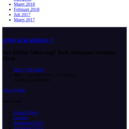
Maret 2018
Februari 2018
Juli 2017
Maret 2017
JOIN SEKARANG !!
Ayo Daftar Sekarang!!
Raih mimpimu bersama
ITech
0821 7706 6400
Mon – Sat: 08:00 am – 05:00 pm,
Sunday:
CLOSED
G
e
t
a
Q
u
o
t
e
Quick Links
Lokasi ITech
Contact
Instagram ITech
Facebook ITech