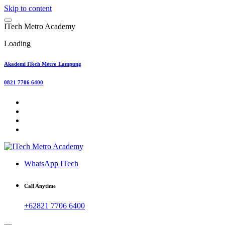
Skip to content
I
T
e
c
h
M
e
t
r
o
A
c
a
d
e
m
y
Loading
Akademi ITech Metro Lampung
0821 7706 6400
WhatsApp ITech
Call Anytime
+62821 7706 6400