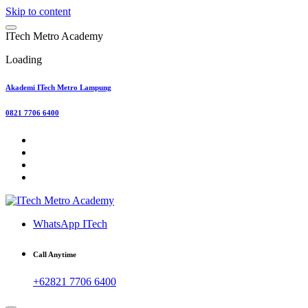
Skip to content
I
T
e
c
h
M
e
t
r
o
A
c
a
d
e
m
y
Loading
Akademi ITech Metro Lampung
0821 7706 6400
WhatsApp ITech
Call Anytime
+62821 7706 6400