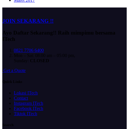
Maret 2017
JOIN SEKARANG !!
Ayo Daftar Sekarang!!
Raih mimpimu bersama
ITech
0821 7706 6400
Mon – Sat: 08:00 am – 05:00 pm,
Sunday:
CLOSED
G
e
t
a
Q
u
o
t
e
Quick Links
Lokasi ITech
Contact
Instagram ITech
Facebook ITech
Tiktok ITech
Search