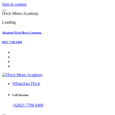
Skip to content
I
T
e
c
h
M
e
t
r
o
A
c
a
d
e
m
y
Loading
Akademi ITech Metro Lampung
0821 7706 6400
WhatsApp ITech
Call Anytime
+62821 7706 6400