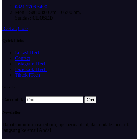
0821 7706 6400
Mon – Sat: 08:00 am – 05:00 pm,
Sunday:
CLOSED
G
e
t
a
Q
u
o
t
e
Quick Links
Lokasi ITech
Contact
Instagram ITech
Facebook ITech
Tiktok ITech
Search
Cari untuk:
Newsletter
Dapatkan informasi terbaru, tips bermanfaat, dan update menarik
langsung ke email Anda!