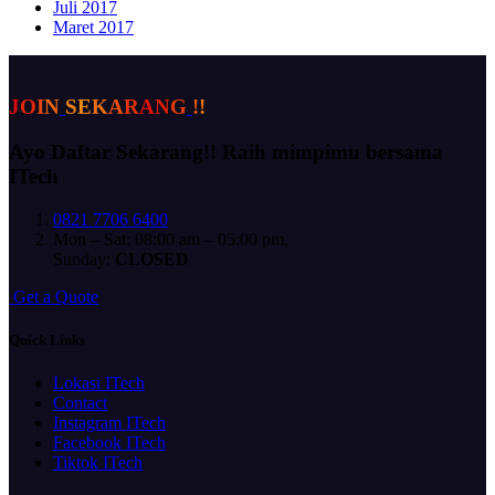
Juli 2017
Maret 2017
J
O
I
N
S
E
K
A
R
A
N
G
!
!
Ayo Daftar Sekarang!!
Raih mimpimu bersama
ITech
0821 7706 6400
Mon – Sat: 08:00 am – 05:00 pm,
Sunday:
CLOSED
G
e
t
a
Q
u
o
t
e
Quick Links
Lokasi ITech
Contact
Instagram ITech
Facebook ITech
Tiktok ITech