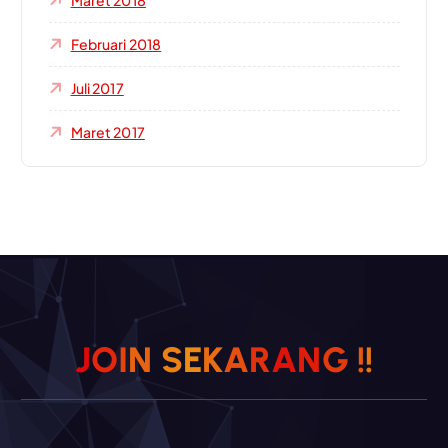
Februari 2018
Juli 2017
Maret 2017
J
O
I
N
S
E
K
A
R
A
N
G
!
!