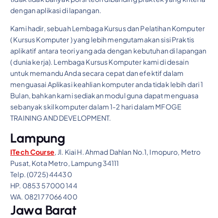
dengan aplikasi di lapangan.
Kami hadir, sebuah Lembaga Kursus dan Pelatihan Komputer
( Kursus Komputer ) yang lebih mengutamakan sisi Praktis
aplikatif antara teori yang ada dengan kebutuhan di lapangan
( dunia kerja). Lembaga Kursus Komputer kami di desain
untuk memandu Anda secara cepat dan efektif dalam
menguasai Aplikasi keahlian komputer anda tidak lebih dari 1
Bulan, bahkan kami sediakan modul guna dapat menguasa
sebanyak skil komputer dalam 1-2 hari dalam MFOGE
TRAINING AND DEVELOPMENT.
Lampung
ITech Course
, Jl. Kiai H. Ahmad Dahlan No.1, Imopuro, Metro
Pusat, Kota Metro, Lampung 34111
Telp. (0725) 44430
HP. 0853 57000 144
WA. 0821 77066 400
Jawa Barat