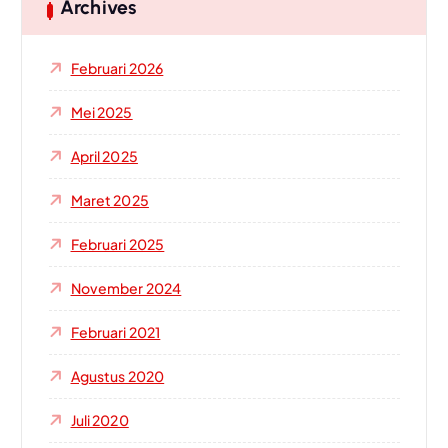
n
Archives
t
u
Februari 2026
k
:
Mei 2025
April 2025
Maret 2025
Februari 2025
November 2024
Februari 2021
Agustus 2020
Juli 2020