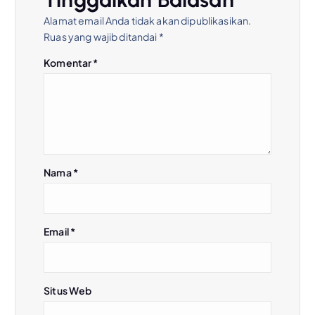
s
Alamat email Anda tidak akan dipublikasikan.
Ruas yang wajib ditandai
*
i
Komentar
*
p
o
s
Nama
*
Email
*
Situs Web