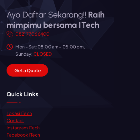
Ayo Daftar Sekarang!!
Raih
mimpimu bersama ITech
0821 7706 6400
Mon – Sat: 08:00 am – 05:00 pm,
Sunday:
CLOSED
G
e
t
a
Q
u
o
t
e
Quick Links
Lokasi ITech
Contact
Instagram ITech
Facebook ITech