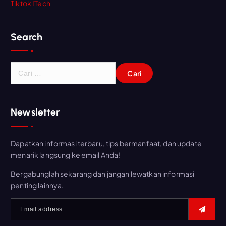
Tiktok ITech
Search
C
a
r
i
Newsletter
u
n
t
Dapatkan informasi terbaru, tips bermanfaat, dan update
u
menarik langsung ke email Anda!
k
:
Bergabunglah sekarang dan jangan lewatkan informasi
penting lainnya.