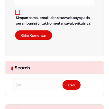
Simpan nama, email, dan situs web saya pada
peramban ini untuk komentar saya berikutnya.
Search
C
a
r
i
u