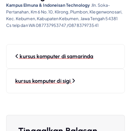
Kampus Elmuna & Indoneisan Technology
Jln. Soka-
Pertanahan, Km 6 No. 10, Klirong, Plumbon, Klegenwonosari,
Kec. Kebumen, Kabupaten Kebumen, Jawa Tengah 54381
Cs telp dan WA 087737953747 /087837973541
N
kursus komputer di samarinda
a
v
kursus komputer di sigi
i
g
a
Tinggalkan Balasan