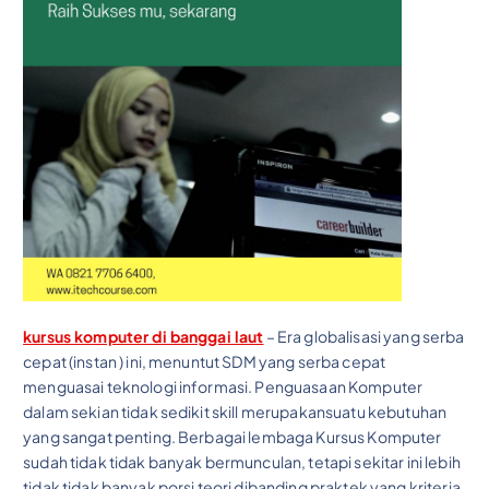
kursus komputer di banggai laut
– Era globalisasi yang serba
cepat (instan ) ini, menuntut SDM yang serba cepat
menguasai teknologi informasi. Penguasaan Komputer
dalam sekian tidak sedikit skill merupakansuatu kebutuhan
yang sangat penting. Berbagai lembaga Kursus Komputer
sudah tidak tidak banyak bermunculan, tetapi sekitar ini lebih
tidak tidak banyak porsi teori dibanding praktek yang kriteria