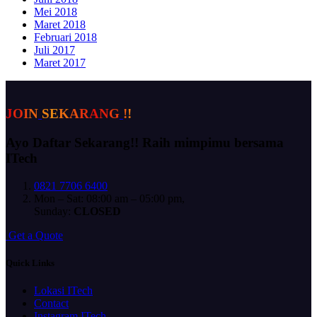
Mei 2018
Maret 2018
Februari 2018
Juli 2017
Maret 2017
J
O
I
N
S
E
K
A
R
A
N
G
!
!
Ayo Daftar Sekarang!!
Raih mimpimu bersama
ITech
0821 7706 6400
Mon – Sat: 08:00 am – 05:00 pm,
Sunday:
CLOSED
G
e
t
a
Q
u
o
t
e
Quick Links
Lokasi ITech
Contact
Instagram ITech