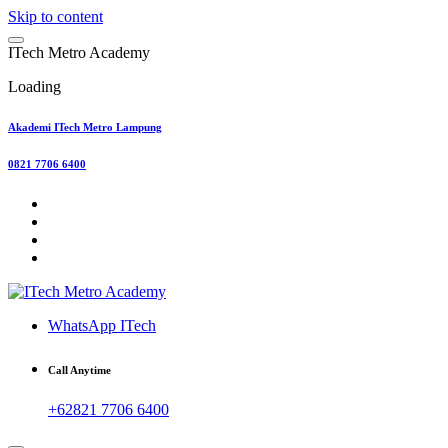
Skip to content
I
T
e
c
h
M
e
t
r
o
A
c
a
d
e
m
y
Loading
Akademi ITech Metro Lampung
0821 7706 6400
WhatsApp ITech
Call Anytime
+62821 7706 6400