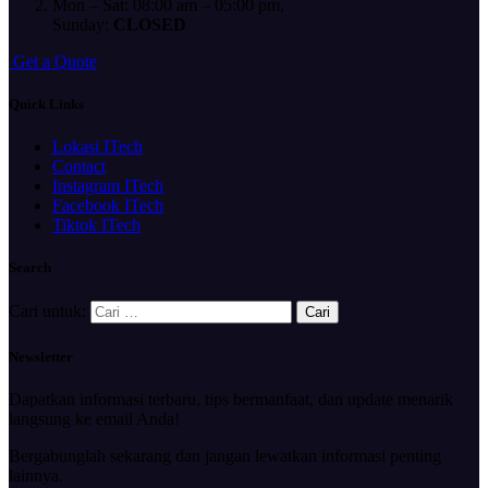
Mon – Sat: 08:00 am – 05:00 pm,
Sunday:
CLOSED
G
e
t
a
Q
u
o
t
e
Quick Links
Lokasi ITech
Contact
Instagram ITech
Facebook ITech
Tiktok ITech
Search
Cari untuk:
Newsletter
Dapatkan informasi terbaru, tips bermanfaat, dan update menarik
langsung ke email Anda!
Bergabunglah sekarang dan jangan lewatkan informasi penting
lainnya.