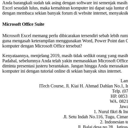
Anda barangkali sudah tak asing dengan software ini semenjak masih
Excel sesudah lulus, maka kemahiran komputer ini dapat saja luntur 
dengan membaca sekian banyak forum di website internet, menyaksikan 
Microsoft Office Suite
Microsoft Excel memang perlu dibicarakan tersendiri sebab lebih rumi
guna mengasah keterampilan menggunakan Word, Power Point dan O
komputer dengan Microsoft Office tersebut?
Kenyataannya, menjelang 2019, masih tidak sedikit orang yang masih
Padahal, sebelumnya Anda telah yakin memasukkan Microsoft Office s
diminta presentasi justeru berantakan. Jangan hingga Anda merasak
komputer ini dengan tutorial online di sekian banyak situs internet.
La
ITech Course, Jl. Kiai H. Ahmad Dahlan No.1, 
Telp. (0
HP. 0853
WA. 0821
Jawa
1. Nurul fikri & I
Jl. Setu Indah No.116, Tugu, Cima
2. Indonesian 
Jl. Balai desa no 28 , Jatira