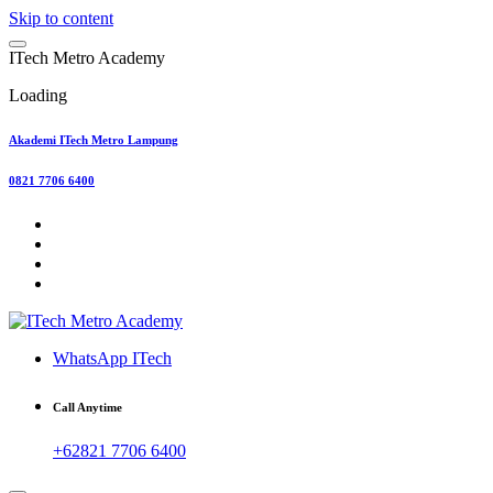
Skip to content
I
T
e
c
h
M
e
t
r
o
A
c
a
d
e
m
y
Loading
Akademi ITech Metro Lampung
0821 7706 6400
WhatsApp ITech
Call Anytime
+62821 7706 6400