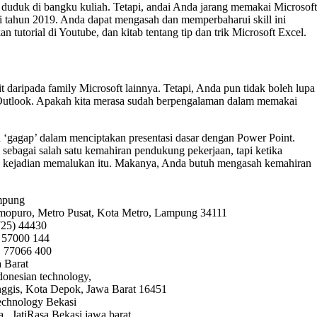
 duduk di bangku kuliah. Tetapi, andai Anda jarang memakai Microsoft
di tahun 2019. Anda dapat mengasah dan memperbaharui skill ini
tutorial di Youtube, dan kitab tentang tip dan trik Microsoft Excel.
t daripada family Microsoft lainnya. Tetapi, Anda pun tidak boleh lupa
utlook. Apakah kita merasa sudah berpengalaman dalam memakai
 ‘gagap’ dalam menciptakan presentasi dasar dengan Power Point.
ebagai salah satu kemahiran pendukung pekerjaan, tapi ketika
an kejadian memalukan itu. Makanya, Anda butuh mengasah kemahiran
mpung
Imopuro, Metro Pusat, Kota Metro, Lampung 34111
725) 44430
 57000 144
 77066 400
 Barat
ndonesian technology,
nggis, Kota Depok, Jawa Barat 16451
technology Bekasi
sa , JatiRasa Bekasi jawa barat