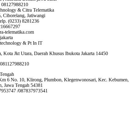
: 08127988210
hnology & Citra Telematika
, Ciborelang, Jatiwangi
elp. (0233) 8281236
216667297
tra-telematika.com
jakarta
technology & Pt In IT
an, Kota Jkt Utara, Daerah Khusus Ibukota Jakarta 14450
 081127988210
 Tengah
Km 6 No. 10, Klirong, Plumbon, Klegenwonosari, Kec. Kebumen,
, Jawa Tengah 54381
37953747 /087837973541