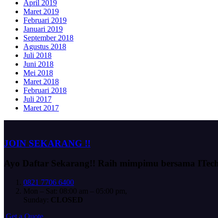
April 2019
Maret 2019
Februari 2019
Januari 2019
September 2018
Agustus 2018
Juli 2018
Juni 2018
Mei 2018
Maret 2018
Februari 2018
Juli 2017
Maret 2017
JOIN SEKARANG !!
Ayo Daftar Sekarang!!
Raih mimpimu bersama ITec
0821 7706 6400
Mon – Sat: 08:00 am – 05:00 pm,
Sunday:
CLOSED
G
e
t
a
Q
u
o
t
e