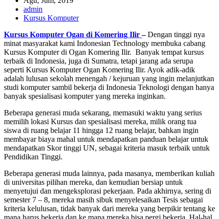
Agu, Jum, 2019
admin
Kursus Komputer
Kursus Komputer Ogan di Komering Ilir
–
Dengan tinggi nya
minat masyarakat kami Indonesian Technology membuka cabang
Kursus Komputer di Ogan Komering Ilir. Banyak tempat kursus
terbaik di Indonesia, juga di Sumatra, tetapi jarang ada serupa
seperti Kursus Komputer Ogan Komering Ilir. Ayok adik-adik
adalah lulusan sekolah menengah / kejuruan yang ingin melanjutkan
studi komputer sambil bekerja di Indonesia Teknologi dengan hanya
banyak spesialisasi komputer yang mereka inginkan.
Beberapa generasi muda sekarang, memasuki waktu yang serius
memilih lokasi Kursus dan spesialisasi mereka, milik orang tua
siswa di ruang belajar 11 hingga 12 ruang belajar, bahkan ingin
membayar biaya mahal untuk mendapatkan panduan belajar untuk
mendapatkan Skor tinggi UN, sebagai kriteria masuk terbaik untuk
Pendidikan Tinggi.
Beberapa generasi muda lainnya, pada masanya, memberikan kuliah
di universitas pilihan mereka, dan kemudian bersiap untuk
menyetujui dan mengeksplorasi pekerjaan. Pada akhirnya, sering di
semester 7 – 8, mereka masih sibuk menyelesaikan Tesis sebagai
kriteria kelulusan, tidak banyak dari mereka yang berpikir tentang ke
mana harus bekerja dan ke mana mereka bisa pergi bekerja. Hal-hal