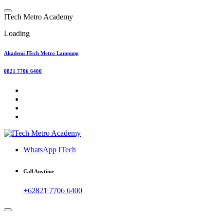
Skip
to
I
T
e
c
h
M
e
t
r
o
A
c
a
d
e
m
y
content
Loading
Akademi ITech Metro Lampung
0821 7706 6400
WhatsApp ITech
Call Anytime
+62821 7706 6400