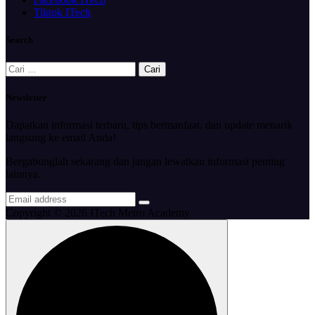
Tiktok ITech
Search
Cari
untuk:
Newsletter
Dapatkan informasi terbaru, tips bermanfaat, dan update menarik
langsung ke email Anda!
Bergabunglah sekarang dan jangan lewatkan informasi penting
lainnya.
Copyright © 2026 ITech Metro Academy