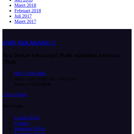
Maret 2018
Februari 2018
Juli 2017
Maret 2017
JOIN SEKARANG !!
Ayo Daftar Sekarang!!
Raih mimpimu bersama
ITech
0821 7706 6400
Mon – Sat: 08:00 am – 05:00 pm,
Sunday:
CLOSED
G
e
t
a
Q
u
o
t
e
Quick Links
Lokasi ITech
Contact
Instagram ITech
Facebook ITech