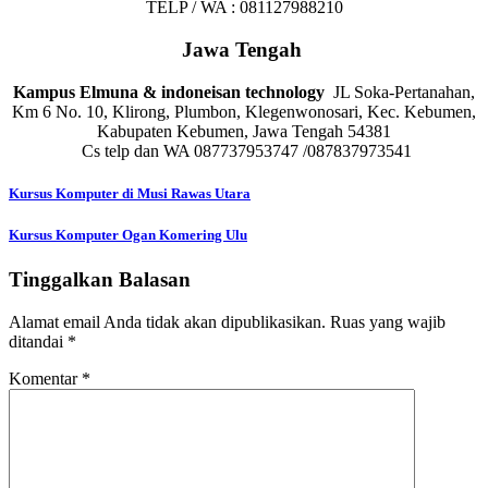
TELP / WA : 081127988210
Jawa Tengah
Kampus Elmuna & indoneisan technology
JL Soka-Pertanahan,
Km 6 No. 10, Klirong, Plumbon, Klegenwonosari, Kec. Kebumen,
Kabupaten Kebumen, Jawa Tengah 54381
Cs telp dan WA 087737953747 /087837973541
Navigasi
Kursus Komputer di Musi Rawas Utara
pos
Kursus Komputer Ogan Komering Ulu
Tinggalkan Balasan
Alamat email Anda tidak akan dipublikasikan.
Ruas yang wajib
ditandai
*
Komentar
*