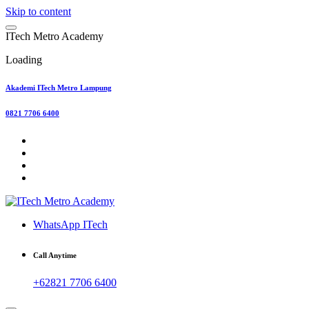
Skip to content
I
T
e
c
h
M
e
t
r
o
A
c
a
d
e
m
y
Loading
Akademi ITech Metro Lampung
0821 7706 6400
WhatsApp ITech
Call Anytime
+62821 7706 6400