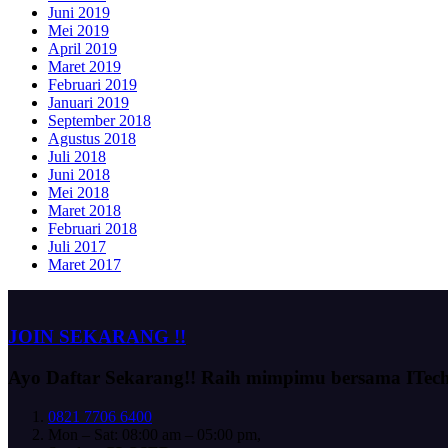
Juni 2019
Mei 2019
April 2019
Maret 2019
Februari 2019
Januari 2019
September 2018
Agustus 2018
Juli 2018
Juni 2018
Mei 2018
Maret 2018
Februari 2018
Juli 2017
Maret 2017
JOIN SEKARANG !!
Ayo Daftar Sekarang!!
Raih mimpimu bersama ITec
0821 7706 6400
Mon – Sat: 08:00 am – 05:00 pm,