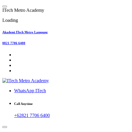
Skip
to
I
T
e
c
h
M
e
t
r
o
A
c
a
d
e
m
y
content
Loading
Akademi ITech Metro Lampung
0821 7706 6400
WhatsApp ITech
Call Anytime
+62821 7706 6400