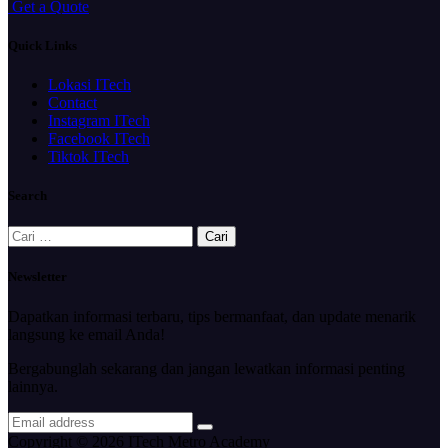
G
e
t
a
Q
u
o
t
e
Quick Links
Lokasi ITech
Contact
Instagram ITech
Facebook ITech
Tiktok ITech
Search
Cari
untuk:
Newsletter
Dapatkan informasi terbaru, tips bermanfaat, dan update menarik
langsung ke email Anda!
Bergabunglah sekarang dan jangan lewatkan informasi penting
lainnya.
Copyright © 2026 ITech Metro Academy