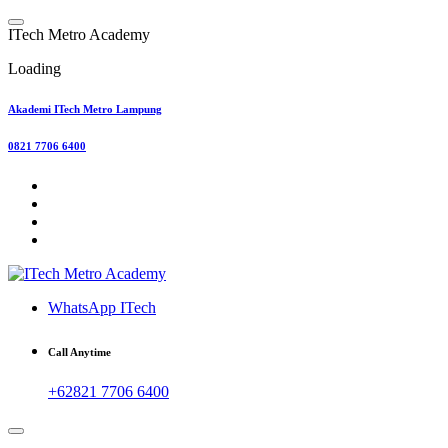
Skip
to
I
T
e
c
h
M
e
t
r
o
A
c
a
d
e
m
y
content
Loading
Akademi ITech Metro Lampung
0821 7706 6400
WhatsApp ITech
Call Anytime
+62821 7706 6400