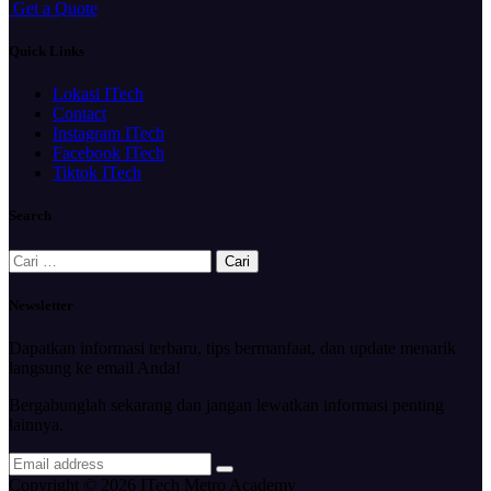
G
e
t
a
Q
u
o
t
e
Quick Links
Lokasi ITech
Contact
Instagram ITech
Facebook ITech
Tiktok ITech
Search
Cari
untuk:
Newsletter
Dapatkan informasi terbaru, tips bermanfaat, dan update menarik
langsung ke email Anda!
Bergabunglah sekarang dan jangan lewatkan informasi penting
lainnya.
Copyright © 2026 ITech Metro Academy