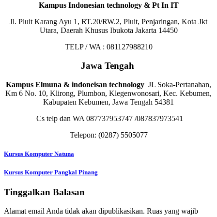
Kampus Indonesian technology & Pt In IT
Jl. Pluit Karang Ayu 1, RT.20/RW.2, Pluit, Penjaringan, Kota Jkt
Utara, Daerah Khusus Ibukota Jakarta 14450
TELP / WA : 081127988210
Jawa Tengah
Kampus Elmuna & indoneisan technology
JL Soka-Pertanahan,
Km 6 No. 10, Klirong, Plumbon, Klegenwonosari, Kec. Kebumen,
Kabupaten Kebumen, Jawa Tengah 54381
Cs telp dan WA 087737953747 /087837973541
Telepon:
(0287) 5505077
Navigasi
Kursus Komputer Natuna
pos
Kursus Komputer Pangkal Pinang
Tinggalkan Balasan
Alamat email Anda tidak akan dipublikasikan.
Ruas yang wajib