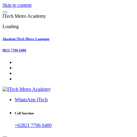
Skip to content
I
T
e
c
h
M
e
t
r
o
A
c
a
d
e
m
y
Loading
Akademi ITech Metro Lampung
0821 7706 6400
WhatsApp ITech
Call Anytime
+62821 7706 6400