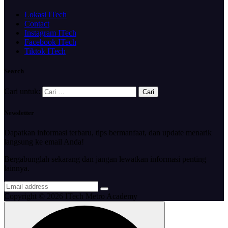
Lokasi ITech
Contact
Instagram ITech
Facebook ITech
Tiktok ITech
Search
Cari untuk:
Newsletter
Dapatkan informasi terbaru, tips bermanfaat, dan update menarik
langsung ke email Anda!
Bergabunglah sekarang dan jangan lewatkan informasi penting
lainnya.
Copyright © 2026 ITech Metro Academy