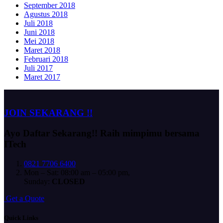
September 2018
Agustus 2018
Juli 2018
Juni 2018
Mei 2018
Maret 2018
Februari 2018
Juli 2017
Maret 2017
JOIN SEKARANG !!
Ayo Daftar Sekarang!!
Raih mimpimu bersama
ITech
0821 7706 6400
Mon – Sat: 08:00 am – 05:00 pm,
Sunday:
CLOSED
G
e
t
a
Q
u
o
t
e
Quick Links