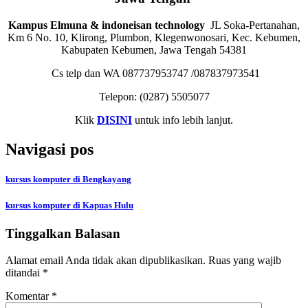
Kampus Elmuna & indoneisan technology
JL Soka-Pertanahan,
Km 6 No. 10, Klirong, Plumbon, Klegenwonosari, Kec. Kebumen,
Kabupaten Kebumen, Jawa Tengah 54381
Cs telp dan WA 087737953747 /087837973541
Telepon:
(0287) 5505077
Klik
DISINI
untuk info lebih lanjut.
Navigasi pos
kursus komputer di Bengkayang
kursus komputer di Kapuas Hulu
Tinggalkan Balasan
Alamat email Anda tidak akan dipublikasikan.
Ruas yang wajib
ditandai
*
Komentar
*