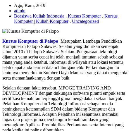
Agu, Kam, 2019
admin
Beasiswa Kuliah Indonesia
,
Kursus Komputer
,
Kursus
Komputer | Kuliah Komputer
,
Uncategorized
Kursus Komputer di Palopo
Merupakan Lembaga Pendidikan
Komputer di Palopo Sulawesi Selatan yang didirikan semenjak
tahun 2010 di Palopo Sulawesi Selatan. Penguasaan teknologi
dijaman yang serba cepat ini telah menjadi tuntutan sebab sebagai
mana yang anda ketahui, informasi di wilayah atau lokasi tertentu
telah dapat anda terima dalam hitungandetik. Perkembangan itu
tentunya memerlukan Sumber Daya Manusia yang dapat mengelola
serta memanfaatkannya dengan baik.
Sejalan dengan fakta tersebut, MFOGE TRAINING AND
DEVELOPMENT dengan dukungan software piranti empuk serta
sertifikasi kemahiran terpanggil guna mengadakan sekian banyak
Pelatihan Komputer dan Teknologi Informasi sebagai media
peningkatan keterampilan SDM dalam bidang Komputer dan
Teknologi Informasi. Adapun Pelatihan ini senantiasa memakai
tugas dan projek guna membangun kemahiran dasar yang
merangkum Aplikasi Produktifitas Perkantoran serta Internet yang
pada ketika ini paling dibutuhkan.