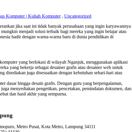
us Komputer | Kuliah Komputer
,
Uncategorized
erankan jika saat ini tidak banyak perusahaan yang ingin karyawannya
ungkin menjadi solusi terbaik bagi mereka yang ingin belajar atau
nesia hadir dengan warna-warna baru di dunia pendidikan di
 komputer yang berlokasi di wilayah Nganjuk, menggunakan aplikasi
ka yang bekerja sebagai desainer grafis atau desainer web untuk
g disediakan juga disesuaikan dengan kebutuhan sehari-hari atau
er dasar hingga desain grafis. Dengan guru yang berpengalaman,
mi juga menyediakan pengetikan, pencetakan, pemindaian dokumen, dan
ebat dan hasil akhir yang sempurna.
pung
 Imopuro, Metro Pusat, Kota Metro, Lampung 34111
725) 44430