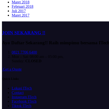
Maret 2018
Februari 2018
Juli 2017
Maret 2017
JOIN SEKARANG !!
Ayo Daftar Sekarang!!
Raih mimpimu bersama ITec
0821 7706 6400
Mon – Sat: 08:00 am – 05:00 pm,
Sunday:
CLOSED
G
e
t
a
Q
u
o
t
e
Quick Links
Lokasi ITech
Contact
Instagram ITech
Facebook ITech
Tiktok ITech