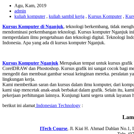
Agu, Kam, 2019
admin
kuliah komputer
,
kuliah sambil kerja
,
Kursus Komputer
,
Kurs
Kursus Komputer di Nganjuk
, teknologi berkembang, tidak mengh
mendominasi perkembangan teknologi. Kursus komputer Nganjuk ini m
memperdalam ilmu pengetahuan dan teknologi digital. Teknologi Indo
Indonesia. Apa yang ada di kursus komputer Nganjuk.
Kursus Komputer Nganjuk
Merupakan tempat untuk kursus grafik
CorelDRAW dan Phostoshop. Kursus grafik ini sangat cocok bagi mere
mengedit dan membuat gambar sesuai keinginan mereka. peralatan yan
lingkungan kerja.
Kami memberikan saran dan kursus dalam ilmu komputer, dari komput
kami siap mencetak anak-anak berbakat dalam grafik. Selain itu, ka
pekerjaan perhitungan lainnya. Kunjungi kami segera untuk layanan h
berikut ini alamat
Indonesian Technology
:
Lam
ITech Course
, Jl. Kiai H. Ahmad Dahlan No.1,
Telp. (0