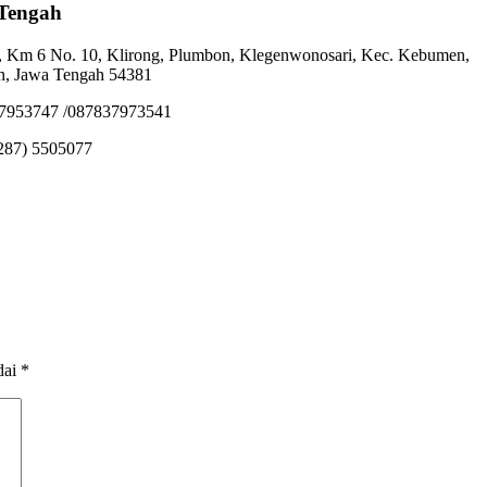
Tengah
 Km 6 No. 10, Klirong, Plumbon, Klegenwonosari, Kec. Kebumen,
, Jawa Tengah 54381
37953747 /087837973541
287) 5505077
dai
*