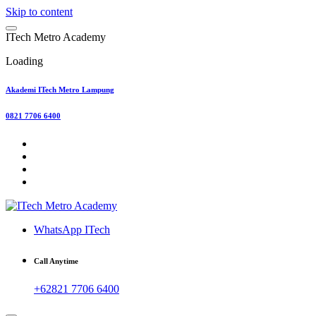
Skip to content
I
T
e
c
h
M
e
t
r
o
A
c
a
d
e
m
y
Loading
Akademi ITech Metro Lampung
0821 7706 6400
WhatsApp ITech
Call Anytime
+62821 7706 6400