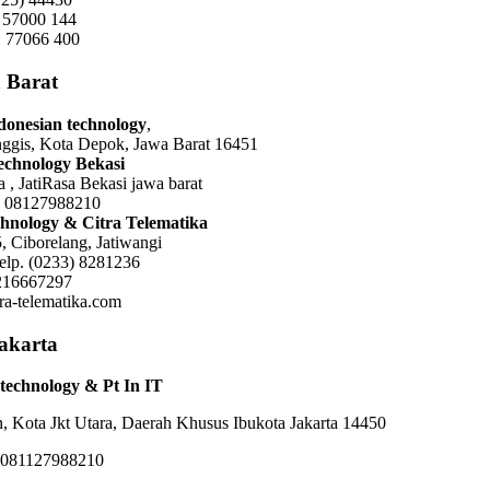
 57000 144
 77066 400
 Barat
ndonesian technology
,
nggis, Kota Depok, Jawa Barat 16451
Technology Bekasi
sa , JatiRasa Bekasi jawa barat
: 08127988210
hnology & Citra Telematika
, Ciborelang, Jatiwangi
elp. (0233) 8281236
216667297
tra-telematika.com
jakarta
technology & Pt In IT
an, Kota Jkt Utara, Daerah Khusus Ibukota Jakarta 14450
 081127988210