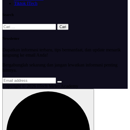
Tiktok ITech
Search
Cari
untuk:
Newsletter
Dapatkan informasi terbaru, tips bermanfaat, dan update menarik
langsung ke email Anda!
Bergabunglah sekarang dan jangan lewatkan informasi penting
lainnya.
Copyright © 2026 ITech Metro Academy