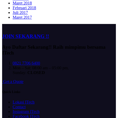
Maret 2018
Februari 2018
Juli 2017
Maret 2017
JOIN SEKARANG !!
Ayo Daftar Sekarang!!
Raih mimpimu bersama
ITech
0821 7706 6400
Mon – Sat: 08:00 am – 05:00 pm,
Sunday:
CLOSED
G
e
t
a
Q
u
o
t
e
Quick Links
Lokasi ITech
Contact
Instagram ITech
Facebook ITech