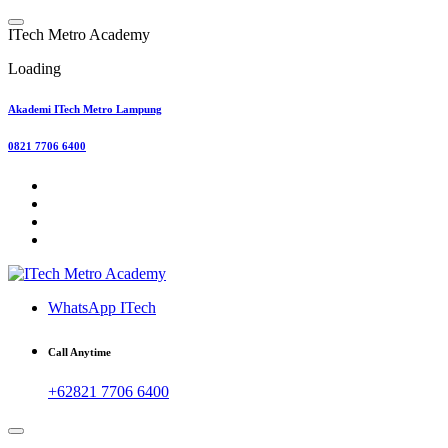
Skip
to
I
T
e
c
h
M
e
t
r
o
A
c
a
d
e
m
y
content
Loading
Akademi ITech Metro Lampung
0821 7706 6400
WhatsApp ITech
Call Anytime
+62821 7706 6400