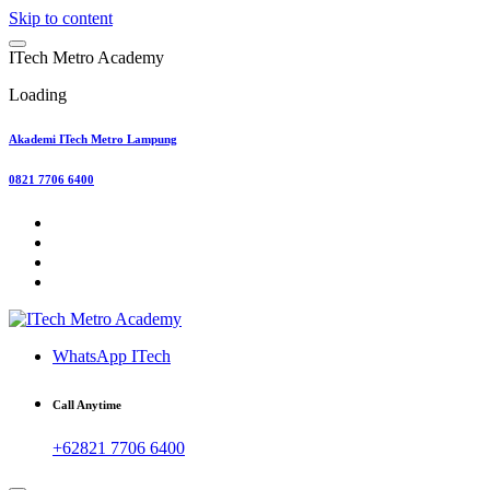
Skip to content
I
T
e
c
h
M
e
t
r
o
A
c
a
d
e
m
y
Loading
Akademi ITech Metro Lampung
0821 7706 6400
WhatsApp ITech
Call Anytime
+62821 7706 6400