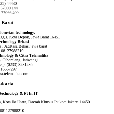
725) 44430
 57000 144
 77066 400
 Barat
ndonesian technology
,
nggis, Kota Depok, Jawa Barat 16451
Technology Bekasi
sa , JatiRasa Bekasi jawa barat
: 08127988210
hnology & Citra Telematika
, Ciborelang, Jatiwangi
elp. (0233) 8281236
216667297
tra-telematika.com
jakarta
technology & Pt In IT
an, Kota Jkt Utara, Daerah Khusus Ibukota Jakarta 14450
 081127988210