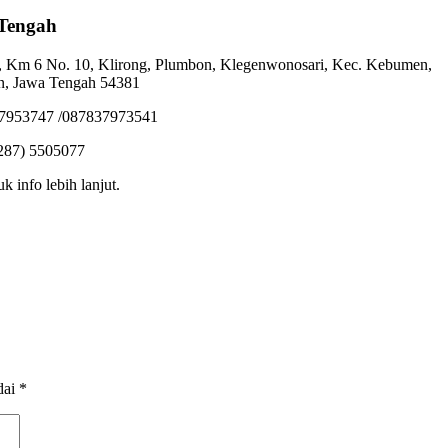
Tengah
 Km 6 No. 10, Klirong, Plumbon, Klegenwonosari, Kec. Kebumen,
, Jawa Tengah 54381
37953747 /087837973541
287) 5505077
uk info lebih lanjut.
dai
*