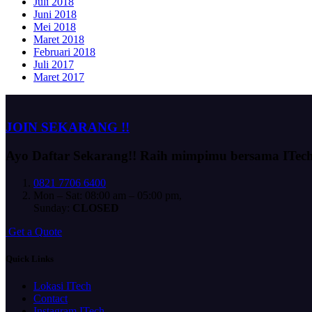
Juli 2018
Juni 2018
Mei 2018
Maret 2018
Februari 2018
Juli 2017
Maret 2017
JOIN SEKARANG !!
Ayo Daftar Sekarang!!
Raih mimpimu bersama ITec
0821 7706 6400
Mon – Sat: 08:00 am – 05:00 pm,
Sunday:
CLOSED
G
e
t
a
Q
u
o
t
e
Quick Links
Lokasi ITech
Contact
Instagram ITech