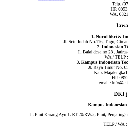
Telp. (0
HP. 0853
WA. 0821
Jawa
1. Nurul fikri & I
Jl. Setu Indah No.116, Tugu, Cima
2. Indonesian 
Jl. Balai desa no 28 , Jatira
WA / TELP 
3. Kampus Indoneisan Tec
Jl. Raya Timur No. 65
Kab. MajalengkaT
HP. 085
email : info@ci
DKI 
Kampus Indonesian 
Jl. Pluit Karang Ayu 1, RT.20/RW.2, Pluit, Penjaring
TELP / WA :