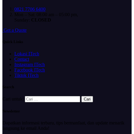
0821 7706 6400
Mon – Sat: 08:00 am – 05:00 pm,
Sunday:
CLOSED
G
e
t
a
Q
u
o
t
e
Quick Links
Lokasi ITech
Contact
Instagram ITech
Facebook ITech
Tiktok ITech
Search
Cari untuk:
Newsletter
Dapatkan informasi terbaru, tips bermanfaat, dan update menarik
langsung ke email Anda!