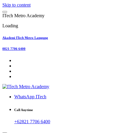
Skip to content
I
T
e
c
h
M
e
t
r
o
A
c
a
d
e
m
y
Loading
Akademi ITech Metro Lampung
0821 7706 6400
WhatsApp ITech
Call Anytime
+62821 7706 6400