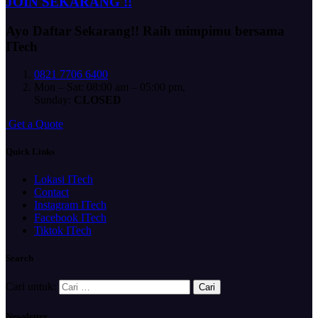
JOIN SEKARANG !!
Ayo Daftar Sekarang!!
Raih mimpimu bersama
ITech
0821 7706 6400
Mon – Sat: 08:00 am – 05:00 pm,
Sunday:
CLOSED
G
e
t
a
Q
u
o
t
e
Quick Links
Lokasi ITech
Contact
Instagram ITech
Facebook ITech
Tiktok ITech
Search
Cari untuk:
Newsletter