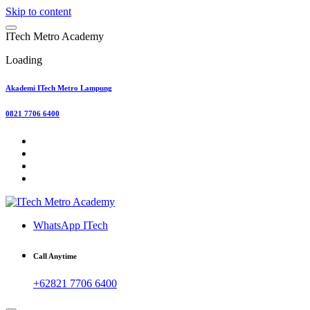
Skip to content
I
T
e
c
h
M
e
t
r
o
A
c
a
d
e
m
y
Loading
Akademi ITech Metro Lampung
0821 7706 6400
WhatsApp ITech
Call Anytime
+62821 7706 6400