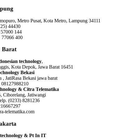
pung
 Imopuro, Metro Pusat, Kota Metro, Lampung 34111
725) 44430
 57000 144
 77066 400
 Barat
ndonesian technology
,
nggis, Kota Depok, Jawa Barat 16451
technology Bekasi
sa , JatiRasa Bekasi jawa barat
: 08127988210
hnology & Citra Telematika
, Ciborelang, Jatiwangi
elp. (0233) 8281236
216667297
tra-telematika.com
jakarta
technology & Pt In IT