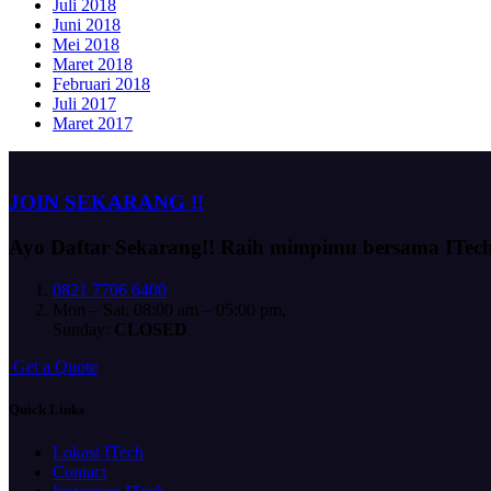
Juli 2018
Juni 2018
Mei 2018
Maret 2018
Februari 2018
Juli 2017
Maret 2017
JOIN SEKARANG !!
Ayo Daftar Sekarang!!
Raih mimpimu bersama ITec
0821 7706 6400
Mon – Sat: 08:00 am – 05:00 pm,
Sunday:
CLOSED
G
e
t
a
Q
u
o
t
e
Quick Links
Lokasi ITech
Contact