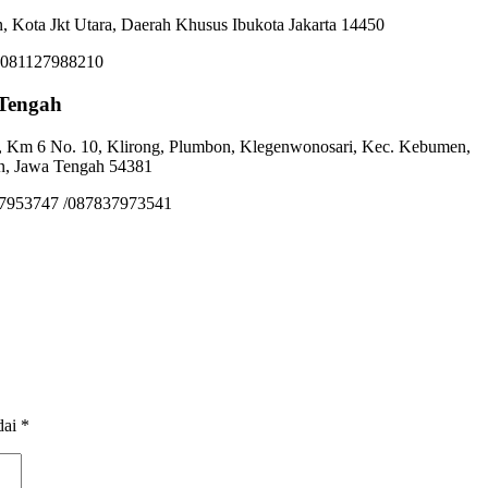
an, Kota Jkt Utara, Daerah Khusus Ibukota Jakarta 14450
 081127988210
Tengah
 Km 6 No. 10, Klirong, Plumbon, Klegenwonosari, Kec. Kebumen,
, Jawa Tengah 54381
37953747 /087837973541
dai
*