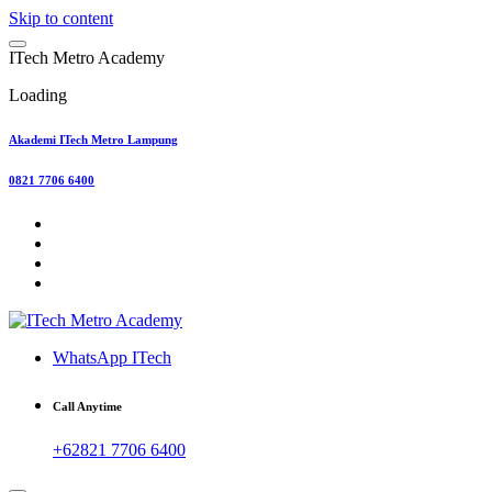
Skip to content
I
T
e
c
h
M
e
t
r
o
A
c
a
d
e
m
y
Loading
Akademi ITech Metro Lampung
0821 7706 6400
WhatsApp ITech
Call Anytime
+62821 7706 6400