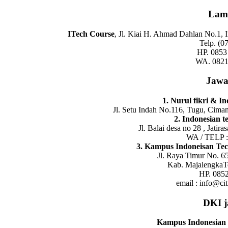
Lam
ITech Course
, Jl. Kiai H. Ahmad Dahlan No.1,
Telp. (0
HP. 0853
WA. 0821
Jawa
1. Nurul fikri & I
Jl. Setu Indah No.116, Tugu, Cima
2. Indonesian 
Jl. Balai desa no 28 , Jatira
WA / TELP 
3. Kampus Indoneisan Tec
Jl. Raya Timur No. 65
Kab. MajalengkaT
HP. 085
email : info@ci
DKI 
Kampus Indonesian 