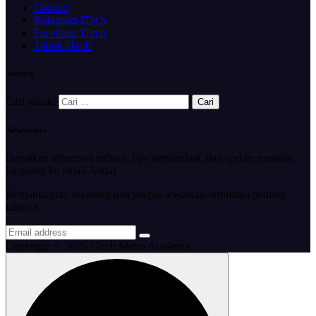
Contact
Instagram ITech
Facebook ITech
Tiktok ITech
Search
Cari untuk:
Newsletter
Dapatkan informasi terbaru, tips bermanfaat, dan update menarik
langsung ke email Anda!
Bergabunglah sekarang dan jangan lewatkan informasi penting
lainnya.
Copyright © 2026 ITech Metro Academy