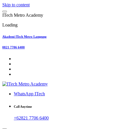
Skip to content
I
T
e
c
h
M
e
t
r
o
A
c
a
d
e
m
y
Loading
Akademi ITech Metro Lampung
0821 7706 6400
WhatsApp ITech
Call Anytime
+62821 7706 6400