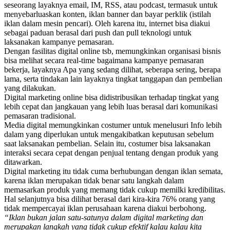
seseorang layaknya email, IM, RSS, atau podcast, termasuk untuk
menyebarluaskan konten, iklan banner dan bayar perklik (istilah
iklan dalam mesin pencari). Oleh karena itu, internet bisa diakui
sebagai paduan berasal dari push dan pull teknologi untuk
laksanakan kampanye pemasaran.
Dengan fasilitas digital online tsb, memungkinkan organisasi bisnis
bisa melihat secara real-time bagaimana kampanye pemasaran
bekerja, layaknya Apa yang sedang dilihat, seberapa sering, berapa
lama, serta tindakan lain layaknya tingkat tanggapan dan pembelian
yang dilakukan.
Digital marketing online bisa didistribusikan terhadap tingkat yang
lebih cepat dan jangkauan yang lebih luas berasal dari komunikasi
pemasaran tradisional.
Media digital memungkinkan costumer untuk menelusuri Info lebih
dalam yang diperlukan untuk mengakibatkan keputusan sebelum
saat laksanakan pembelian. Selain itu, costumer bisa laksanakan
interaksi secara cepat dengan penjual tentang dengan produk yang
ditawarkan.
Digital marketing itu tidak cuma berhubungan dengan iklan semata,
karena iklan merupakan tidak benar satu langkah dalam
memasarkan produk yang memang tidak cukup memilki kredibilitas.
Hal selanjutnya bisa dilihat berasal dari kira-kira 76% orang yang
tidak mempercayai iklan perusahaan karena diakui berbohong.
“Iklan bukan jalan satu-satunya dalam digital marketing dan
merupakan langkah yang tidak cukup efektif kalau kalau kita