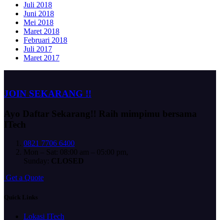
Juli 2018
Juni 2018
Mei 2018
Maret 2018
Februari 2018
Juli 2017
Maret 2017
JOIN SEKARANG !!
Ayo Daftar Sekarang!!
Raih mimpimu bersama
ITech
0821 7706 6400
Mon – Sat: 08:00 am – 05:00 pm,
Sunday:
CLOSED
G
e
t
a
Q
u
o
t
e
Quick Links
Lokasi ITech