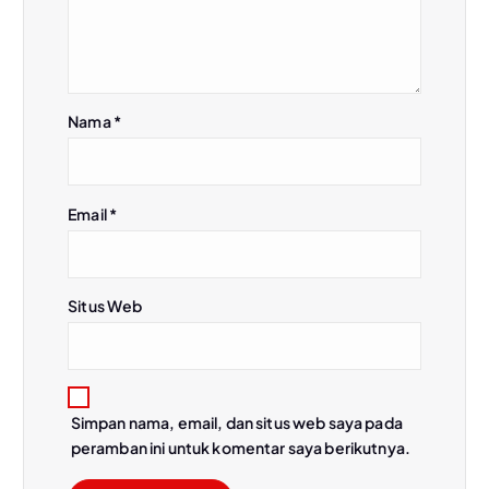
o
s
Nama
*
Email
*
Situs Web
Simpan nama, email, dan situs web saya pada
peramban ini untuk komentar saya berikutnya.