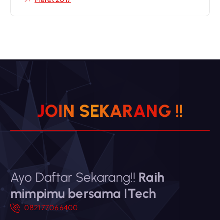
J
O
I
N
S
E
K
A
R
A
N
G
!
!
Ayo Daftar Sekarang!!
Raih
mimpimu bersama ITech
0821 7706 6400