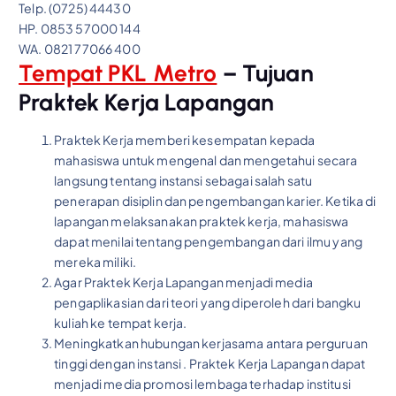
Telp. (0725) 44430
HP. 0853 57000 144
WA. 0821 77066 400
Tempat PKL Metro
– Tujuan
Praktek Kerja Lapangan
Praktek Kerja memberi kesempatan kepada
mahasiswa untuk mengenal dan mengetahui secara
langsung tentang instansi sebagai salah satu
penerapan disiplin dan pengembangan karier. Ketika di
lapangan melaksanakan praktek kerja, mahasiswa
dapat menilai tentang pengembangan dari ilmu yang
mereka miliki.
Agar Praktek Kerja Lapangan menjadi media
pengaplikasian dari teori yang diperoleh dari bangku
kuliah ke tempat kerja.
Meningkatkan hubungan kerjasama antara perguruan
tinggi dengan instansi . Praktek Kerja Lapangan dapat
menjadi media promosi lembaga terhadap institusi