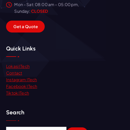
Mon – Sat: 08:00 am – 05:00 pm,
Sunday:
CLOSED
G
e
t
a
Q
u
o
t
e
Quick Links
Lokasi ITech
Contact
Instagram ITech
Facebook ITech
Tiktok ITech
Search
C