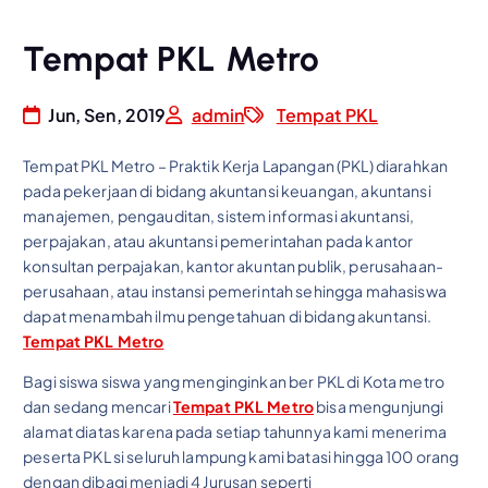
Tempat PKL Metro
Jun, Sen, 2019
admin
Tempat PKL
Tempat PKL Metro – Praktik Kerja Lapangan (PKL) diarahkan
pada pekerjaan di bidang akuntansi keuangan, akuntansi
manajemen, pengauditan, sistem informasi akuntansi,
perpajakan, atau akuntansi pemerintahan pada kantor
konsultan perpajakan, kantor akuntan publik, perusahaan-
perusahaan, atau instansi pemerintah sehingga mahasiswa
dapat menambah ilmu pengetahuan di bidang akuntansi.
Tempat PKL Metro
Bagi siswa siswa yang menginginkan ber PKL di Kota metro
dan sedang mencari
Tempat PKL Metro
bisa mengunjungi
alamat diatas karena pada setiap tahunnya kami menerima
peserta PKL si seluruh lampung kami batasi hingga 100 orang
dengan dibagi menjadi 4 Jurusan seperti