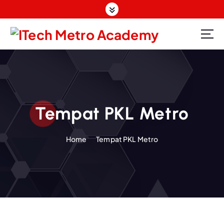
S
k
i
p
t
o
c
o
n
Tempat PKL Metro
t
e
n
Home
Tempat PKL Metro
t