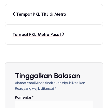
N
Tempat PKL TKJ di Metro
a
v
Tempat PKL Metro Pusat
i
g
a
Tinggalkan Balasan
s
Alamat email Anda tidak akan dipublikasikan.
Ruas yang wajib ditandai
*
i
Komentar
*
p