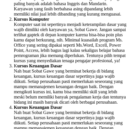
paling banyak adalah bahasa Inggris dan Mandarin.
Karyawan yang fasih berbahasa asing dipandang lebih
memiliki nilai jual lebih dibanding yang kurang menguasai.
Kursus Komputer
Komputer saat ini sepertinya menjadi keterampilan dasar yang
wajib dimiliki oleh karyawan ya, Sobat Gawe. Jangan sampai
terlihat gaptek di depan komputer karena bisa-bisa poin plus
kamu dapat berkurang, nih. Minimal kuasailah program Ms.
Office yang sering dipakai seperti Ms.Word, Excell, Power
Point, Access, lebih bagus lagi kalau sekaligus belajar bahasa
pemrograman jika memang diperlukan. Tentunya pilih tempat
kursus yang menyediakan tenaga pengajar profesional, ya!
K
ursus Keuangan Dasar
Nah buat Sobat Gawe yang berminat bekerja di bidang
keuangan, kursus keuangan dasar sepertinya juga wajib
diikuti. Setiap perusahaan pasti memerlukan seseorang yang
mampu memanajemen keuangan dengan baik. Dengan
mengikuti kursus ini, kamu bisa memiliki skill yang lebih
meski belum memiliki banyak pengalaman kerja dan tentunya
bidang ini masih banyak dicari oleh berbagai perusahaan.
Kursus Keuangan Dasar
Nah buat Sobat Gawe yang berminat bekerja di bidang
keuangan, kursus keuangan dasar sepertinya juga wajib
diikuti. Setiap perusahaan pasti memerlukan seseorang yang
mampu memanajemen keuangan dengan baik. Dengan