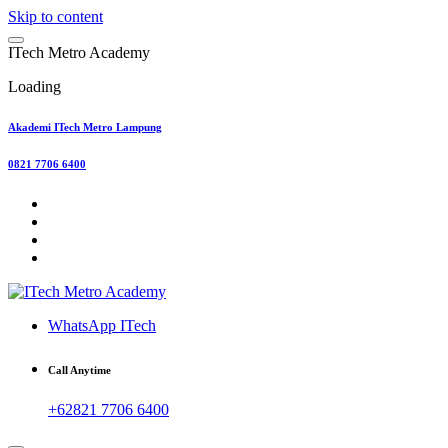
Skip to content
I
T
e
c
h
M
e
t
r
o
A
c
a
d
e
m
y
Loading
Akademi ITech Metro Lampung
0821 7706 6400
WhatsApp ITech
Call Anytime
+62821 7706 6400