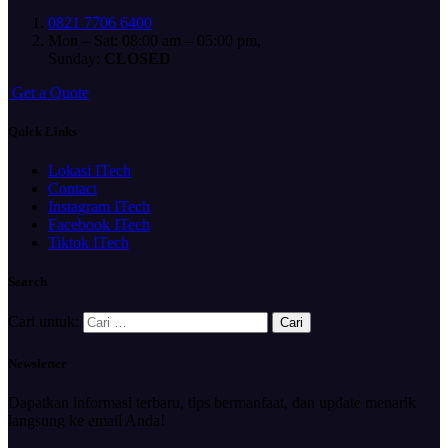
0821 7706 6400
Mon – Sat: 08:00 am – 05:00 pm,
Sunday:
CLOSED
G
e
t
a
Q
u
o
t
e
Quick Links
Lokasi ITech
Contact
Instagram ITech
Facebook ITech
Tiktok ITech
Search
Cari untuk:
Newsletter
Dapatkan informasi terbaru, tips bermanfaat, dan update menarik
langsung ke email Anda!