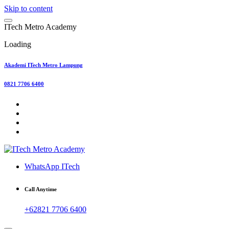
Skip to content
I
T
e
c
h
M
e
t
r
o
A
c
a
d
e
m
y
Loading
Akademi ITech Metro Lampung
0821 7706 6400
WhatsApp ITech
Call Anytime
+62821 7706 6400