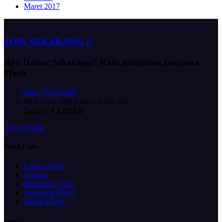
Maret 2017
JOIN SEKARANG !!
Ayo Daftar Sekarang!!
Raih mimpimu bersama
ITech
0821 7706 6400
Mon – Sat: 08:00 am – 05:00 pm,
Sunday:
CLOSED
G
e
t
a
Q
u
o
t
e
Quick Links
Lokasi ITech
Contact
Instagram ITech
Facebook ITech
Tiktok ITech
Search