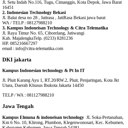
Jl. Setu Indah No.116, Tugu, Cimanggis, Kota Depok, Jawa Barat
16451
2. Indonesian Technology Bekasi
Jl. Balai desa no 28 , Jatirasa , JatiRasa Bekasi jawa barat
WA / TELP : 08127988210
3. Kampus Indoneisan Technology & Citra Telematika
Jl. Raya Timur No. 65, Ciborelang, Jatiwangi
Kab. MajalengkaTelp. (0233) 8281236
HP. 085216667297
email : info@citra-telematika.com
DKI jakarta
Kampus Indonesian technology & Pt In IT
Jl. Pluit Karang Ayu 1, RT.20/RW.2, Pluit, Penjaringan, Kota Jkt
Utara, Daerah Khusus Ibukota Jakarta 14450
TELP / WA : 081127988210
Jawa Tengah
Kampus Elmuna & indoneisan technology
JL Soka-Pertanahan,
Km 6 No. 10, Klirong, Plumbon, Klegenwonosari, Kec. Kebumen,
Kabupaten Kebumen, Jawa Tengah 54381