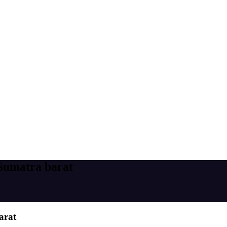
 Sumatra barat
arat