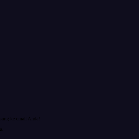
gsung ke email Anda!
a.