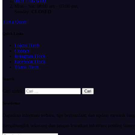
0821 7706 6400
Mon – Sat: 08:00 am – 05:00 pm,
Sunday:
CLOSED
G
e
t
a
Q
u
o
t
e
Quick Links
Lokasi ITech
Contact
Instagram ITech
Facebook ITech
Tiktok ITech
Search
Cari untuk:
Newsletter
Dapatkan informasi terbaru, tips bermanfaat, dan update menarik lan
Bergabunglah sekarang dan jangan lewatkan informasi penting lainny