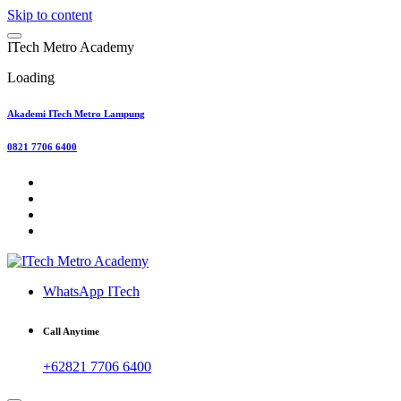
Skip to content
I
T
e
c
h
M
e
t
r
o
A
c
a
d
e
m
y
Loading
Akademi ITech Metro Lampung
0821 7706 6400
WhatsApp ITech
Call Anytime
+62821 7706 6400