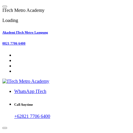
Skip
to
I
T
e
c
h
M
e
t
r
o
A
c
a
d
e
m
y
content
Loading
Akademi ITech Metro Lampung
0821 7706 6400
WhatsApp ITech
Call Anytime
+62821 7706 6400