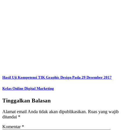
Navigasi
Hasil Uji Kompetensi TIK Graphic Design Pada 29 Desember 2017
pos
Kelas Online Digital Marketing
Tinggalkan Balasan
Alamat email Anda tidak akan dipublikasikan.
Ruas yang wajib
ditandai
*
Komentar
*