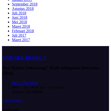
September 2018
Agustus 2018
Juli 2018
Juni 2018
Mei 2018
Maret 2018
Februari 2018
Juli 2017
Maret 2017
JOIN SEKARANG !!
Ayo Daftar Sekarang!!
Raih mimpimu bersama
ITech
0821 7706 6400
Mon – Sat: 08:00 am – 05:00 pm,
Sunday:
CLOSED
G
e
t
a
Q
u
o
t
e
Quick Links