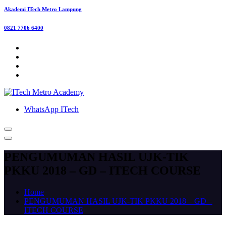
Akademi ITech Metro Lampung
0821 7706 6400
WhatsApp ITech
PENGUMUMAN HASIL UJK-TIK
PKKU 2018 – GD – ITECH COURSE
Home
PENGUMUMAN HASIL UJK-TIK PKKU 2018 – GD –
ITECH COURSE