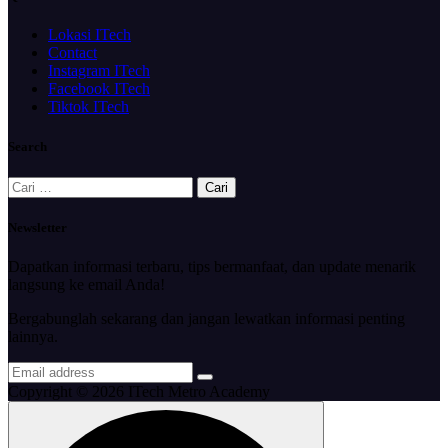
Lokasi ITech
Contact
Instagram ITech
Facebook ITech
Tiktok ITech
Search
Cari
untuk:
Newsletter
Dapatkan informasi terbaru, tips bermanfaat, dan update menarik
langsung ke email Anda!
Bergabunglah sekarang dan jangan lewatkan informasi penting
lainnya.
Copyright © 2026 ITech Metro Academy