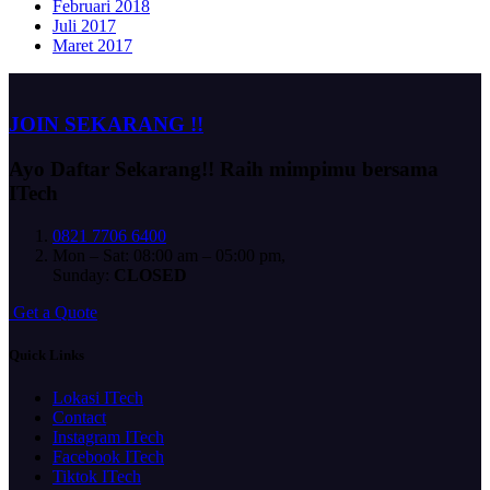
Februari 2018
Juli 2017
Maret 2017
JOIN SEKARANG !!
Ayo Daftar Sekarang!!
Raih mimpimu bersama
ITech
0821 7706 6400
Mon – Sat: 08:00 am – 05:00 pm,
Sunday:
CLOSED
G
e
t
a
Q
u
o
t
e
Quick Links
Lokasi ITech
Contact
Instagram ITech
Facebook ITech
Tiktok ITech