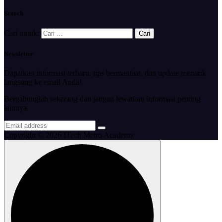
Search
Cari untuk:
Newsletter
Dapatkan informasi terbaru, tips bermanfaat, dan update menarik
langsung ke email Anda!
Bergabunglah sekarang dan jangan lewatkan informasi penting
lainnya.
Copyright © 2026 ITech Metro Academy