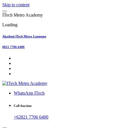
Skip to content
I
T
e
c
h
M
e
t
r
o
A
c
a
d
e
m
y
Loading
Akademi ITech Metro Lampung
0821 7706 6400
WhatsApp ITech
Call Anytime
+62821 7706 6400