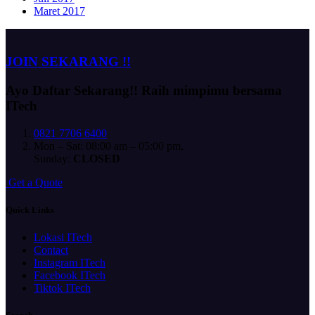
Maret 2017
JOIN SEKARANG !!
Ayo Daftar Sekarang!!
Raih mimpimu bersama
ITech
0821 7706 6400
Mon – Sat: 08:00 am – 05:00 pm,
Sunday:
CLOSED
G
e
t
a
Q
u
o
t
e
Quick Links
Lokasi ITech
Contact
Instagram ITech
Facebook ITech
Tiktok ITech