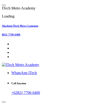
Skip
to
I
T
e
c
h
M
e
t
r
o
A
c
a
d
e
m
y
content
Loading
Akademi ITech Metro Lampung
0821 7706 6400
WhatsApp ITech
Call Anytime
+62821 7706 6400