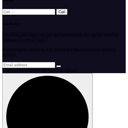
Search
Cari
untuk:
Newsletter
Dapatkan informasi terbaru, tips bermanfaat, dan update menarik
langsung ke email Anda!
Bergabunglah sekarang dan jangan lewatkan informasi penting
lainnya.
Copyright © 2026 ITech Metro Academy