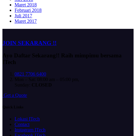
Maret 2018
Februari 2018
Juli 2017
Maret 2017
JOIN SEKARANG !!
Ayo Daftar Sekarang!!
Raih mimpimu bersama
ITech
0821 7706 6400
Mon – Sat: 08:00 am – 05:00 pm,
Sunday:
CLOSED
G
e
t
a
Q
u
o
t
e
Quick Links
Lokasi ITech
Contact
Instagram ITech
Facebook ITech