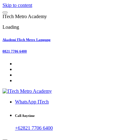
Skip to content
I
T
e
c
h
M
e
t
r
o
A
c
a
d
e
m
y
Loading
Akademi ITech Metro Lampung
0821 7706 6400
WhatsApp ITech
Call Anytime
+62821 7706 6400