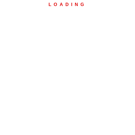
LOADING