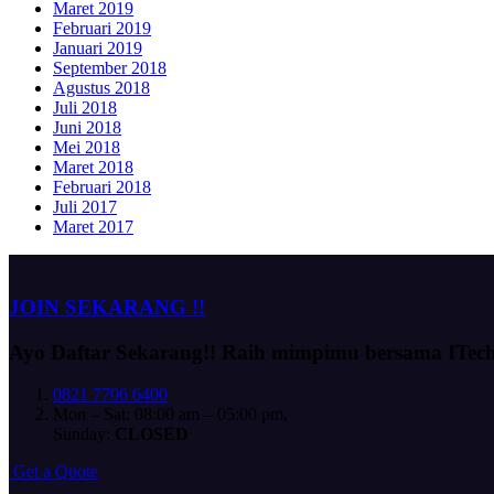
Maret 2019
Februari 2019
Januari 2019
September 2018
Agustus 2018
Juli 2018
Juni 2018
Mei 2018
Maret 2018
Februari 2018
Juli 2017
Maret 2017
JOIN SEKARANG !!
Ayo Daftar Sekarang!!
Raih mimpimu bersama ITec
0821 7706 6400
Mon – Sat: 08:00 am – 05:00 pm,
Sunday:
CLOSED
G
e
t
a
Q
u
o
t
e