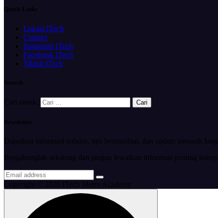
Quick Links
Lokasi ITech
Contact
Instagram ITech
Facebook ITech
Tiktok ITech
Search
Cari untuk:
Newsletter
Dapatkan informasi terbaru, tips bermanfaat, dan update menarik lan
Bergabunglah sekarang dan jangan lewatkan informasi penting lainny
Copyright © 2026 ITech Metro Academy