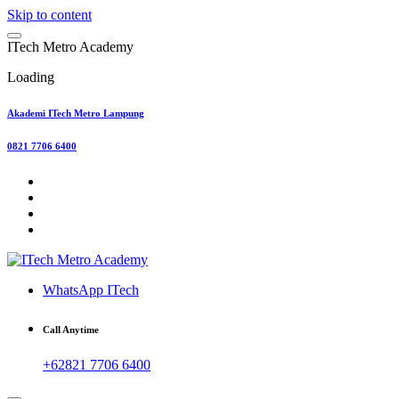
Skip to content
I
T
e
c
h
M
e
t
r
o
A
c
a
d
e
m
y
Loading
Akademi ITech Metro Lampung
0821 7706 6400
WhatsApp ITech
Call Anytime
+62821 7706 6400